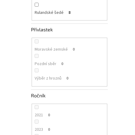
Rulandské šedé
8
Přívlastek
Moravské zemské
0
Pozdní sběr
0
Výběr z hroznů
0
Ročník
2021
0
2023
0