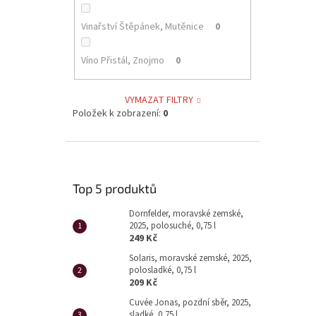
Vinařství Štěpánek, Mutěnice
0
Víno Přistál, Znojmo
0
VYMAZAT FILTRY
Položek k zobrazení:
0
Top 5 produktů
Dornfelder, moravské zemské,
2025, polosuché, 0,75 l
249 Kč
Solaris, moravské zemské, 2025,
polosladké, 0,75 l
209 Kč
Cuvée Jonas, pozdní sběr, 2025,
sladké, 0,75 l