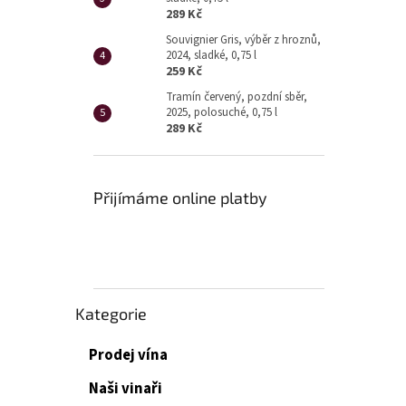
289 Kč
Souvignier Gris, výběr z hroznů,
2024, sladké, 0,75 l
259 Kč
Tramín červený, pozdní sběr,
2025, polosuché, 0,75 l
289 Kč
Přijímáme online platby
Přeskočit
Kategorie
kategorie
Prodej vína
Naši vinaři