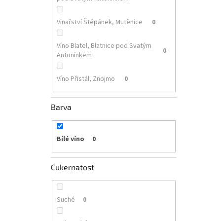
Vinařství Štěpánek, Mutěnice
0
Víno Blatel, Blatnice pod Svatým
0
Antonínkem
Víno Přistál, Znojmo
0
Barva
Bílé víno
0
Cukernatost
Suché
0