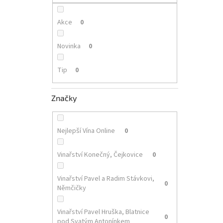
p
a
n
Akce
0
e
l
Novinka
0
Tip
0
Značky
Nejlepší Vína Online
0
Vinařství Konečný, Čejkovice
0
Vinařství Pavel a Radim Stávkovi,
0
Němčičky
Vinařství Pavel Hruška, Blatnice
0
pod Svatým Antonínkem