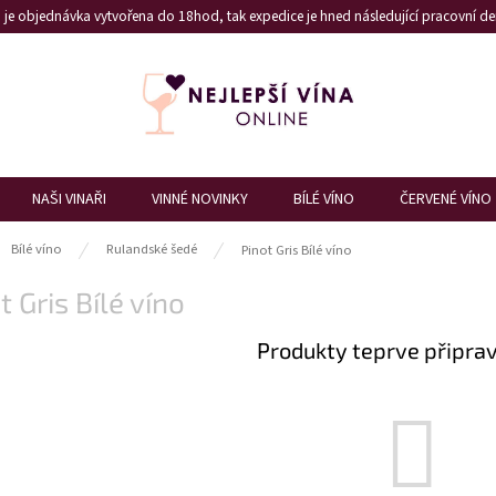
je objednávka vytvořena do 18hod, tak expedice je hned následující pracovní den
NAŠI VINAŘI
VINNÉ NOVINKY
BÍLÉ VÍNO
ČERVENÉ VÍNO
ů
Bílé víno
Rulandské šedé
Pinot Gris Bílé víno
t Gris Bílé víno
Produkty teprve připra