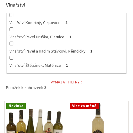
Vinařství
Vinařství Konečný, Čejkovice
2
Vinařství Pavel Hruška, Blatnice
1
Vinařství Pavel a Radim Stávkovi, Němčičky
1
Vinařství Štěpánek, Mutěnice
1
VYMAZAT FILTRY
Položek k zobrazení:
2
V
Novinka
Více za méně
ý
p
i
s