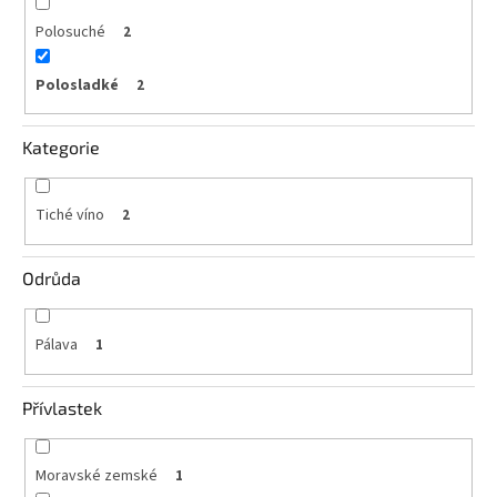
vína
Polosuché
2
Delikatesy
k
Polosladké
2
vínu
Kategorie
Vývrtky
BiB
-
Tiché víno
2
větší
objem
Odrůda
Ostatní
vína
Pálava
1
Značky
Přívlastek
Přihlášení
Moravské zemské
1