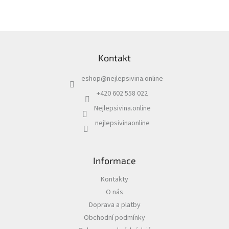
v
l
á
d
Z
a
á
c
Kontakt
p
í
a
p
eshop
@
nejlepsivina.online
t
r
í
v
+420 602 558 022
k
Nejlepsivina.online
y
v
nejlepsivinaonline
ý
p
i
s
Informace
u
Kontakty
O nás
Doprava a platby
Obchodní podmínky