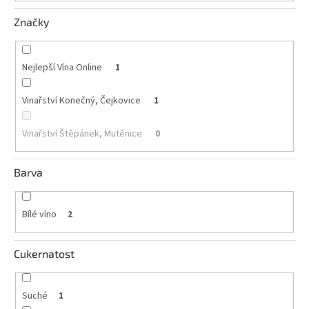
Značky
Akční
nabídka
Poslední
Nejlepší Vína Online
1
láhve
skladem
Vinařství Konečný, Čejkovice
1
Cuvée
vína
Vinařství Štěpánek, Mutěnice
0
Klarety
Barva
Vína
podle
jakosti
Bílé víno
2
Víno
podle
obsahu
Cukernatost
cukru
Suché
1
Dárkové
balení