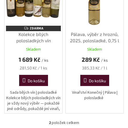
p
r
o
d
u
ZDARMA
ZDARMA
k
Kolekce bílých
Pálava, výběr z hroznů,
t
polosladkých vín
2025, polosladké, 0,75 l
ů
Skladem
Skladem
1 689 Kč
289 Kč
/ ks
/ ks
Měrná
Měrná
281,50 Kč / 1 ks
385,33 Kč / 1 l
cena:
cena:
Do košíku
Do košíku
Sada bílých vín | polosladké
Vinařství Konečný | Pálava |
Kolekce bílých polosladkých vín
polosladké
je vždy nový výběr — pokaždé
jiné odrůdy, pokaždé jiní vinaři,
vždy stejný záměr: ukázat, jak
rozmanitá může být...
2
položek celkem
O