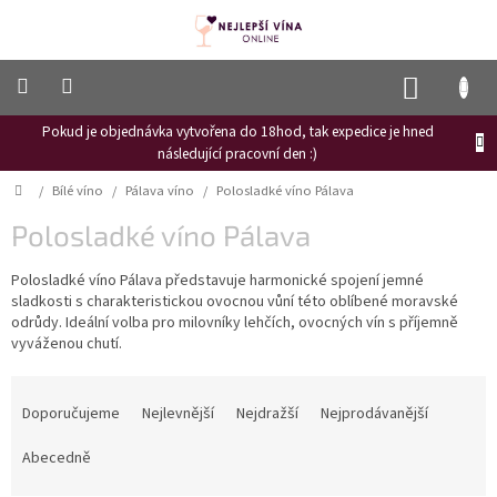
Přejít
na
obsah
NÁKUP
KOŠÍK
Pokud je objednávka vytvořena do 18hod, tak expedice je hned
Frizzante
následující pracovní den :)
Růžové
Domů
/
Bílé víno
/
Pálava víno
/
Polosladké víno Pálava
víno
Polosladké víno Pálava
Hroznový
mošt
Polosladké víno Pálava představuje harmonické spojení jemné
sladkosti s charakteristickou ovocnou vůní této oblíbené moravské
Naši
vinaři
odrůdy. Ideální volba pro milovníky lehčích, ovocných vín s příjemně
vyváženou chutí.
Vinné
novinky
Ř
a
Doporučujeme
Nejlevnější
Nejdražší
Nejprodávanější
Bílé
z
víno
e
Abecedně
Červené
n
víno