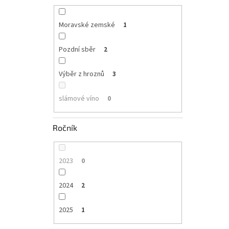
Moravské zemské
1
Pozdní sběr
2
Výběr z hroznů
3
slámové víno
0
Ročník
2023
0
2024
2
2025
1