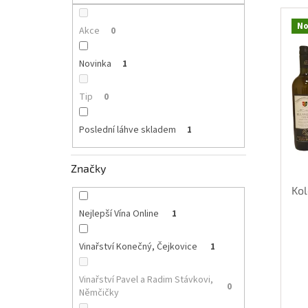
p
V
n
a
ý
í
No
n
Akce
0
p
p
e
i
r
l
Novinka
1
s
o
p
d
Tip
r
0
u
o
k
d
t
Poslední láhve skladem
1
u
ů
k
Značky
t
ů
Kol
Nejlepší Vína Online
1
Vinařství Konečný, Čejkovice
1
Vinařství Pavel a Radim Stávkovi,
0
Němčičky