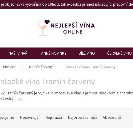
je objednávka vytvořena do 18hod, tak expedice je hned následující pracovní den
NAŠI VINAŘI
VINNÉ NOVINKY
BÍLÉ VÍNO
ČERVENÉ VÍNO
ů
Bílé víno
Tramín červený
Polosladké víno Tramín červený
sladké víno Tramín červený
ký Tramín červený je vynikající moravské víno s jemnou sladkostí a charak
ch českých vín.
učujeme
Nejlevnější
Nejdražší
Nejprodávanější
Abecedně