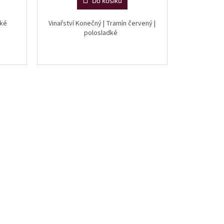
Do košíku
adké
Vinařství Konečný | Tramín červený |
polosladké