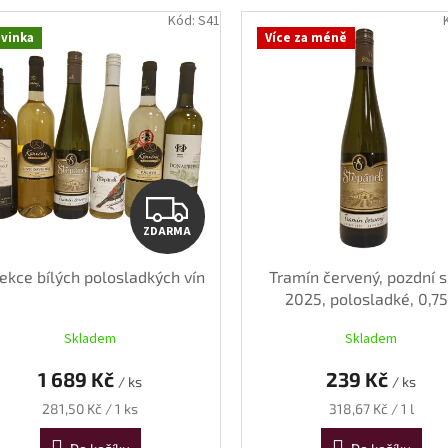
Kód:
S41
vinka
Více za méně
ZDARMA
ZDARMA
ekce bílých polosladkých vín
Tramín červený, pozdní s
2025, polosladké, 0,75
Skladem
Skladem
1 689 Kč
239 Kč
/ ks
/ ks
Měrná
Měrná
281,50 Kč / 1 ks
318,67 Kč / 1 l
cena:
cena: