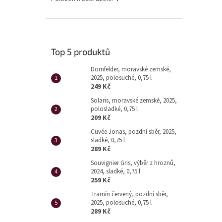
Top 5 produktů
Dornfelder, moravské zemské,
2025, polosuché, 0,75 l
249 Kč
Solaris, moravské zemské, 2025,
polosladké, 0,75 l
209 Kč
Cuvée Jonas, pozdní sběr, 2025,
sladké, 0,75 l
289 Kč
Souvignier Gris, výběr z hroznů,
2024, sladké, 0,75 l
259 Kč
Tramín červený, pozdní sběr,
2025, polosuché, 0,75 l
289 Kč