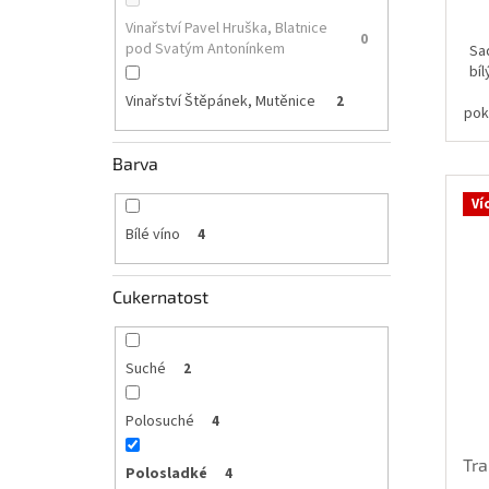
Vinařství Pavel Hruška, Blatnice
0
pod Svatým Antonínkem
Sa
bí
Vinařství Štěpánek, Mutěnice
2
pok
u
Barva
Ví
Bílé víno
4
Cukernatost
Suché
2
Polosuché
4
Tra
Polosladké
4