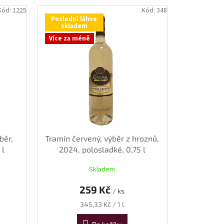
Kód:
1225
Kód:
348
Poslední láhve
skladem
Více za méně
běr,
Tramín červený, výběr z hroznů,
 l
2024, polosladké, 0,75 l
Skladem
259 Kč
/ ks
Měrná
345,33 Kč / 1 l
cena: