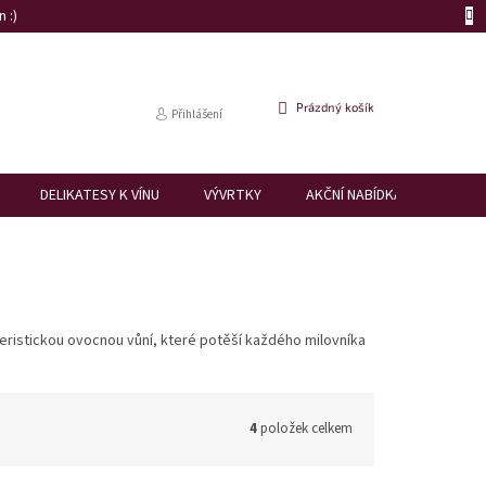
 :)
NÁKUPNÍ
Prázdný košík
Přihlášení
KOŠÍK
DELIKATESY K VÍNU
VÝVRTKY
AKČNÍ NABÍDKA
DÁRK
teristickou ovocnou vůní, které potěší každého milovníka
4
položek celkem