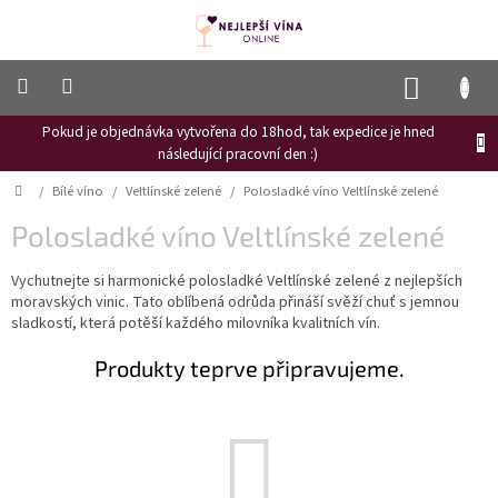
Přejít
na
obsah
NÁKUP
KOŠÍK
Pokud je objednávka vytvořena do 18hod, tak expedice je hned
Frizzante
následující pracovní den :)
Růžové
Domů
/
Bílé víno
/
Veltlínské zelené
/
Polosladké víno Veltlínské zelené
víno
Polosladké víno Veltlínské zelené
Hroznový
mošt
Vychutnejte si harmonické polosladké Veltlínské zelené z nejlepších
moravských vinic. Tato oblíbená odrůda přináší svěží chuť s jemnou
Naši
vinaři
sladkostí, která potěší každého milovníka kvalitních vín.
Vinné
Produkty teprve připravujeme.
novinky
Bílé
víno
Červené
víno