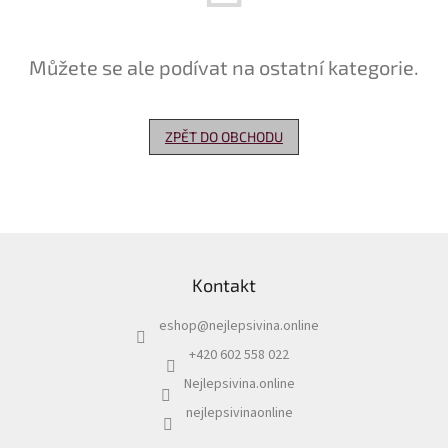
Delikatesy
k
Můžete se ale podívat na ostatní kategorie.
vínu
Vývrtky
ZPĚT DO OBCHODU
Akční
nabídka
Dárkové
poukazy
Z
Získat
á
slevu
Kontakt
p
a
Blog
eshop
@
nejlepsivina.online
t
Mladé
í
+420 602 558 022
a
Svatomartinské
Nejlepsivina.online
víno
nejlepsivinaonline
Prodej
vína