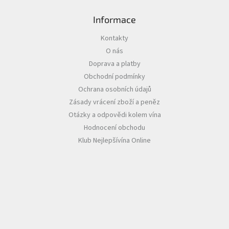
Informace
Akční
nabídka
Kontakty
Poslední
O nás
láhve
skladem
Doprava a platby
Obchodní podmínky
Cuvée
vína
Ochrana osobních údajů
Zásady vrácení zboží a peněz
Klarety
Otázky a odpovědi kolem vína
Hodnocení obchodu
Vína
podle
Klub Nejlepšívína Online
jakosti
Víno
podle
obsahu
cukru
Dárkové
balení