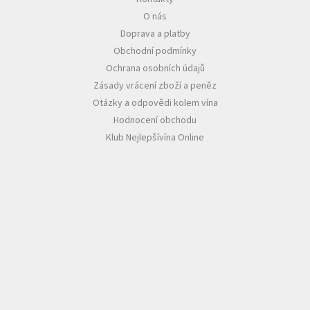
O nás
Akční
Doprava a platby
nabídka
Obchodní podmínky
Poslední
Ochrana osobních údajů
láhve
skladem
Zásady vrácení zboží a peněz
Otázky a odpovědi kolem vína
Cuvée
Hodnocení obchodu
vína
Klub Nejlepšívína Online
Klarety
Vína
podle
jakosti
Víno
podle
obsahu
cukru
Dárkové
balení