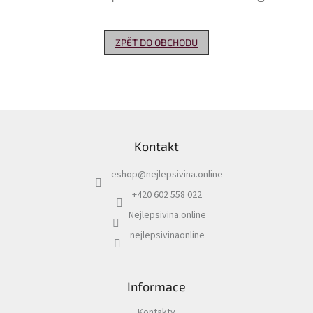
Delikatesy
k
ZPĚT DO OBCHODU
vínu
Vývrtky
Akční
nabídka
Z
á
Dárkové
Kontakt
p
poukazy
a
eshop
@
nejlepsivina.online
t
Získat
slevu
í
+420 602 558 022
Nejlepsivina.online
Blog
nejlepsivinaonline
Mladé
a
Svatomartinské
víno
Informace
Prodej
vína
Kontakty