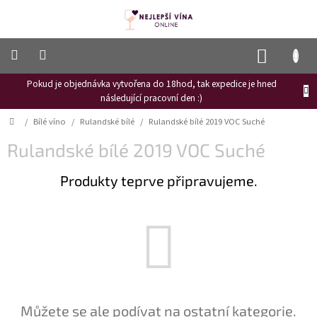
Přejít
na
obsah
NÁKUP
KOŠÍK
Pokud je objednávka vytvořena do 18hod, tak expedice je hned
Frizzante
následující pracovní den :)
Růžové
Domů
/
Bílé víno
/
Rulandské bílé
/
Rulandské bílé 2019 VOC Suché
víno
Rulandské bílé 2019 VOC Suché
Hroznový
mošt
Produkty teprve připravujeme.
Naši
vinaři
Vinné
novinky
Bílé
víno
Červené
Můžete se ale podívat na ostatní kategorie.
víno