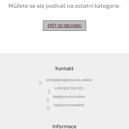
Můžete se ale podívat na ostatní kategorie.
Delikatesy
k
vínu
ZPĚT DO OBCHODU
Vývrtky
Akční
nabídka
Z
Dárkové
á
poukazy
Kontakt
p
Získat
a
slevu
eshop
@
nejlepsivina.online
t
í
+420 602 558 022
Blog
Nejlepsivina.online
Mladé
a
nejlepsivinaonline
Svatomartinské
víno
Prodej
Informace
vína