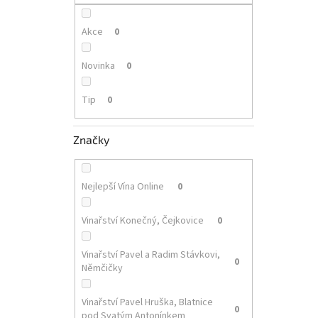
p
a
n
Akce
0
e
l
Novinka
0
Tip
0
Značky
Nejlepší Vína Online
0
Vinařství Konečný, Čejkovice
0
Vinařství Pavel a Radim Stávkovi,
0
Němčičky
Vinařství Pavel Hruška, Blatnice
0
pod Svatým Antonínkem