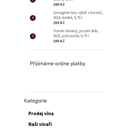
289 Kč
Souvignier Gris, výběr z hroznů,
2024, sladké, 0,75 l
259 Kč
Tramín červený, pozdní sběr,
2025, polosuché, 0,75 l
289 Kč
Přijímáme online platby
Přeskočit
Kategorie
kategorie
Prodej vína
Naši vinaři