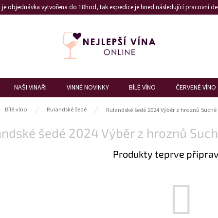
je objednávka vytvořena do 18hod, tak expedice je hned následující pracovní den
NAŠI VINAŘI
VINNÉ NOVINKY
BÍLÉ VÍNO
ČERVENÉ VÍNO
ů
Bílé víno
Rulandské šedé
Rulandské šedé 2024 Výběr z hroznů Suché
andské šedé 2024 Výběr z hroznů Suc
Produkty teprve připra