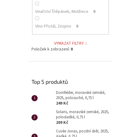
Vinařství Štěpánek, Mutěnice
0
Víno Přistál, Znojmo
0
VYMAZAT FILTRY
Položek k zobrazení:
0
Top 5 produktů
Dornfelder, moravské zemské,
2025, polosuché, 0,75 l
249 Kč
Solaris, moravské zemské, 2025,
polosladké, 0,75 l
209 Kč
Cuvée Jonas, pozdní sběr, 2025,
sladké, 0,75 l