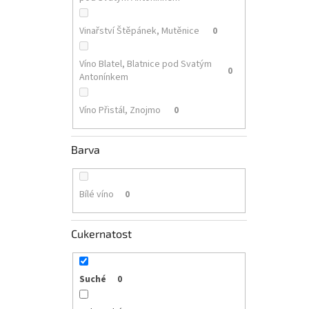
Vinařství Štěpánek, Mutěnice
0
Víno Blatel, Blatnice pod Svatým
0
Antonínkem
Víno Přistál, Znojmo
0
Barva
Bílé víno
0
Cukernatost
Suché
0