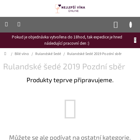
Přejít
na
obsah
NÁKUP
KOŠÍK
Pokud je objednávka vytvořena do 18hod, tak expedice je hned
Frizzante
následující pracovní den :)
Růžové
Domů
/
Bílé víno
/
Rulandské šedé
/
Rulandské šedé 2019 Pozdní sběr
víno
Rulandské šedé 2019 Pozdní sběr
Hroznový
mošt
Produkty teprve připravujeme.
Naši
vinaři
Vinné
novinky
Bílé
víno
Červené
Můžete se ale podívat na ostatní kategorie.
víno