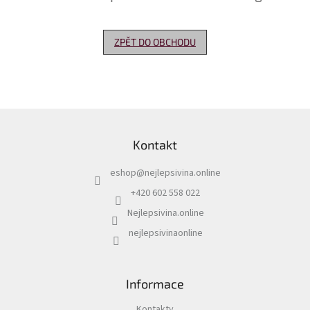
Delikatesy
k
ZPĚT DO OBCHODU
vínu
Vývrtky
Akční
nabídka
Z
á
Dárkové
Kontakt
p
poukazy
a
eshop
@
nejlepsivina.online
t
Získat
slevu
í
+420 602 558 022
Nejlepsivina.online
Blog
nejlepsivinaonline
Mladé
a
Svatomartinské
víno
Informace
Prodej
vína
Kontakty