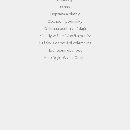
O nás
Akční
Doprava a platby
nabídka
Obchodní podmínky
Poslední
Ochrana osobních údajů
láhve
skladem
Zásady vrácení zboží a peněz
Otázky a odpovědi kolem vína
Cuvée
Hodnocení obchodu
vína
Klub Nejlepšívína Online
Klarety
Vína
podle
jakosti
Víno
podle
obsahu
cukru
Dárkové
balení