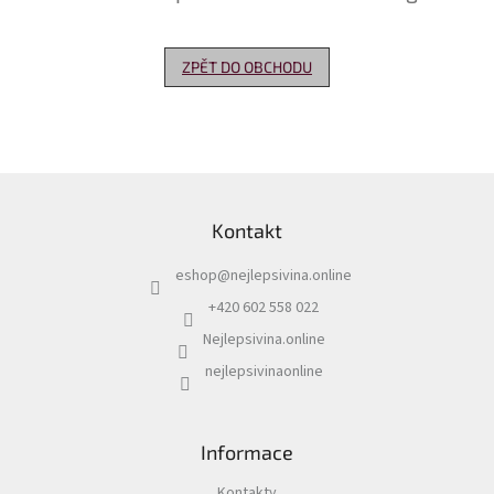
Delikatesy
k
ZPĚT DO OBCHODU
vínu
Vývrtky
Akční
nabídka
Z
á
Dárkové
Kontakt
p
poukazy
a
eshop
@
nejlepsivina.online
t
Získat
slevu
í
+420 602 558 022
Nejlepsivina.online
Blog
nejlepsivinaonline
Mladé
a
Svatomartinské
víno
Informace
Prodej
vína
Kontakty