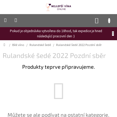
Přejít
na
obsah
NÁKUP
KOŠÍK
Pokud je objednávka vytvořena do 18hod, tak expedice je hned
Frizzante
následující pracovní den :)
Růžové
Domů
/
Bílé víno
/
Rulandské šedé
/
Rulandské šedé 2022 Pozdní sběr
víno
Rulandské šedé 2022 Pozdní sběr
Hroznový
mošt
Produkty teprve připravujeme.
Naši
vinaři
Vinné
novinky
Bílé
víno
Červené
Můžete se ale podívat na ostatní kategorie.
víno