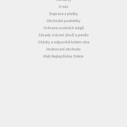
O nás
Akční
Doprava a platby
nabídka
Obchodní podmínky
Poslední
Ochrana osobních údajů
láhve
skladem
Zásady vrácení zboží a peněz
Otázky a odpovědi kolem vína
Cuvée
Hodnocení obchodu
vína
Klub Nejlepšívína Online
Klarety
Vína
podle
jakosti
Víno
podle
obsahu
cukru
Dárkové
balení