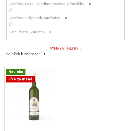
Vinařství Pavel a Radim Stávkovi, Němčičky
0
Vinařství Štěpánek, Mutěnice
0
Víno Přistál, Znojmo
0
VYMAZAT FILTRY
Položek k zobrazení:
1
V
Novinka
ý
Více za méně
p
i
s
p
r
o
d
u