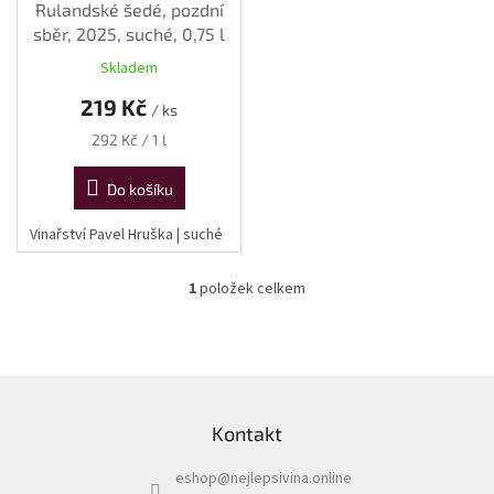
k
Rulandské šedé, pozdní
t
sběr, 2025, suché, 0,75 l
ů
Skladem
219 Kč
/ ks
Měrná
292 Kč / 1 l
cena:
Do košíku
Vinařství Pavel Hruška | suché
1
položek celkem
O
v
l
á
d
Z
a
á
c
Kontakt
p
í
a
p
eshop
@
nejlepsivina.online
t
r