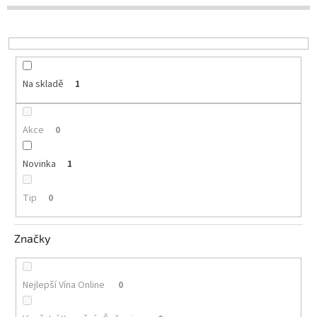
d
u
Delikatesy
k
k
t
vínu
ů
Vývrtky
Na skladě
1
Akční
nabídka
Akce
0
Dárkové
poukazy
Novinka
1
Získat
slevu
Tip
0
Blog
Značky
Mladé
a
Svatomartinské
víno
Nejlepší Vína Online
0
Prodej
vína