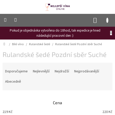
Přejít
na
obsah
NÁKUP
KOŠÍK
Pokud je objednávka vytvořena do 18hod, tak expedice je hned
Frizzante
následující pracovní den :)
Růžové
Domů
/
Bílé víno
/
Rulandské šedé
/
Rulandské šedé Pozdní sběr Suché
víno
Rulandské šedé Pozdní sběr Suché
Hroznový
mošt
Ř
Naši
a
Doporučujeme
Nejlevnější
Nejdražší
Nejprodávanější
vinaři
z
e
Abecedně
Vinné
n
novinky
í
Bílé
p
víno
Cena
r
o
Červené
219
Kč
220
Kč
víno