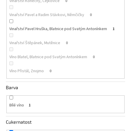
Vinařství Konečný, Čejkovice
0
Akční
Vinařství Pavel a Radim Stávkovi, Němčičky
0
nabídka
Poslední
Vinařství Pavel Hruška, Blatnice pod Svatým Antonínkem
1
láhve
skladem
Vinařství Štěpánek, Mutěnice
0
Cuvée
vína
Víno Blatel, Blatnice pod Svatým Antonínkem
0
Klarety
Víno Přistál, Znojmo
0
Vína
podle
jakosti
Barva
Víno
podle
Bílé víno
1
obsahu
cukru
Cukernatost
Dárkové
balení