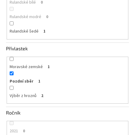
Rulandské bílé
0
Rulandské modré
0
Rulandské šedé
1
Přívlastek
Moravské zemské
1
Pozdní sběr
1
Výběr z hroznů
2
Ročník
2021
0