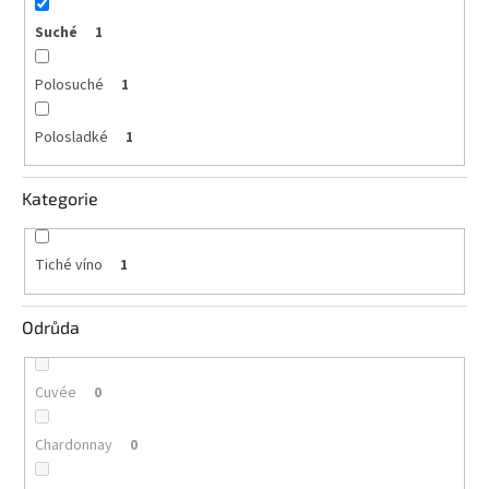
vína
Suché
1
Delikatesy
k
Polosuché
1
vínu
Polosladké
1
Vývrtky
BiB
Kategorie
-
větší
objem
Tiché víno
1
Ostatní
vína
Odrůda
Značky
Cuvée
0
Přihlášení
Chardonnay
0