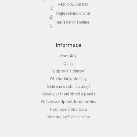
í
v
+420 602 558 022
k
Nejlepsivina.online
y
v
nejlepsivinaonline
ý
p
i
s
Informace
u
Kontakty
O nás
Doprava a platby
Obchodní podmínky
Ochrana osobních údajů
Zásady vrácení zboží a peněz
Otázky a odpovědi kolem vína
Hodnocení obchodu
Klub Nejlepšívína Online