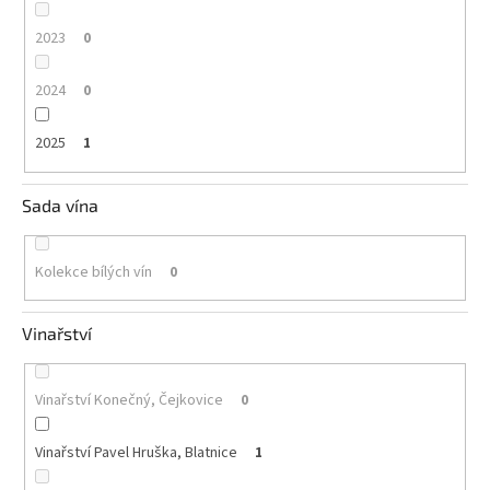
2023
0
2024
0
2025
1
Sada vína
Kolekce bílých vín
0
Vinařství
Vinařství Konečný, Čejkovice
0
Vinařství Pavel Hruška, Blatnice
1