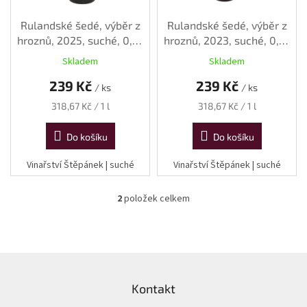
u
k
Rulandské šedé, výběr z
Rulandské šedé, výběr z
t
hroznů, 2025, suché, 0,75
hroznů, 2023, suché, 0,75
ů
l
l
Skladem
Skladem
239 Kč
239 Kč
/ ks
/ ks
Měrná
Měrná
318,67 Kč / 1 l
318,67 Kč / 1 l
cena:
cena:
Do košíku
Do košíku
Vinařství Štěpánek | suché
Vinařství Štěpánek | suché
2
položek celkem
O
v
l
á
d
Z
a
á
c
Kontakt
p
í
a