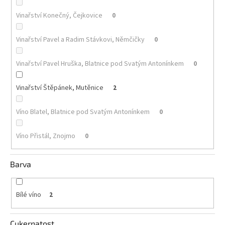
Vinařství Konečný, Čejkovice
0
Akční
nabídka
Vinařství Pavel a Radim Stávkovi, Němčičky
0
Poslední
láhve
skladem
Vinařství Pavel Hruška, Blatnice pod Svatým Antonínkem
0
Cuvée
vína
Vinařství Štěpánek, Mutěnice
2
Klarety
Víno Blatel, Blatnice pod Svatým Antonínkem
0
Vína
podle
Víno Přistál, Znojmo
0
jakosti
Barva
Víno
podle
obsahu
cukru
Bílé víno
2
Dárkové
Cukernatost
balení