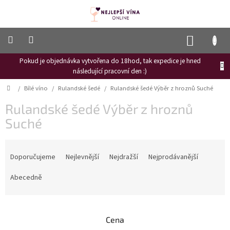
Přejít
na
obsah
NÁKUP
KOŠÍK
Pokud je objednávka vytvořena do 18hod, tak expedice je hned
Frizzante
následující pracovní den :)
Růžové
Domů
/
Bílé víno
/
Rulandské šedé
/
Rulandské šedé Výběr z hroznů Suché
víno
Rulandské šedé Výběr z hroznů
Hroznový
mošt
Suché
Naši
Ř
vinaři
a
Doporučujeme
Nejlevnější
Nejdražší
Nejprodávanější
z
Vinné
novinky
e
Abecedně
n
Bílé
í
víno
p
Cena
r
Červené
víno