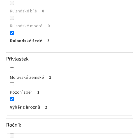
Rulandské bílé
0
Rulandské modré
0
Rulandské šedé
2
Přívlastek
Moravské zemské
1
Pozdní sběr
1
Výběr z hroznů
2
Ročník