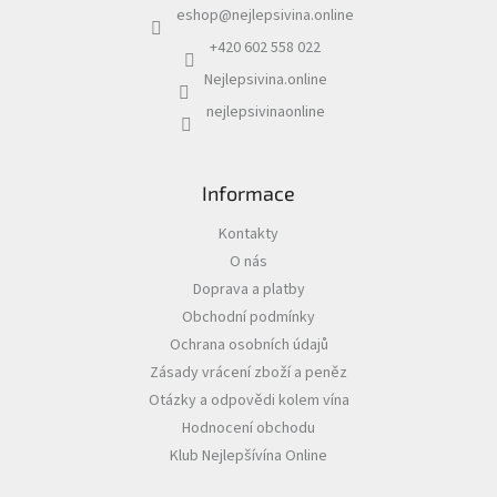
p
eshop
@
nejlepsivina.online
t
r
í
v
+420 602 558 022
k
Nejlepsivina.online
y
v
nejlepsivinaonline
ý
p
i
s
Informace
u
Kontakty
O nás
Doprava a platby
Obchodní podmínky
Ochrana osobních údajů
Zásady vrácení zboží a peněz
Otázky a odpovědi kolem vína
Hodnocení obchodu
Klub Nejlepšívína Online