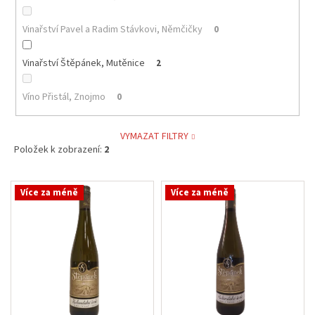
Vinařství Pavel a Radim Stávkovi, Němčičky
0
Vinařství Štěpánek, Mutěnice
2
Víno Přistál, Znojmo
0
VYMAZAT FILTRY
Položek k zobrazení:
2
V
Více za méně
Více za méně
ý
p
i
s
p
r
o
d