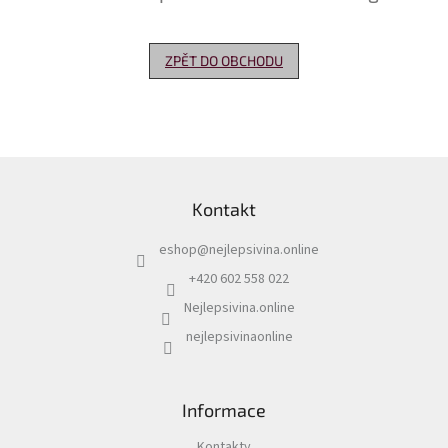
Delikatesy
k
ZPĚT DO OBCHODU
vínu
Vývrtky
Akční
nabídka
Z
á
Dárkové
Kontakt
p
poukazy
a
eshop
@
nejlepsivina.online
t
Získat
slevu
í
+420 602 558 022
Nejlepsivina.online
Blog
nejlepsivinaonline
Mladé
a
Svatomartinské
víno
Informace
Prodej
vína
Kontakty