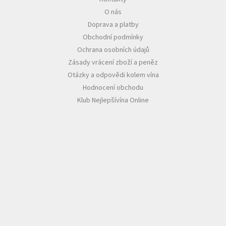
O nás
Akční
Doprava a platby
nabídka
Obchodní podmínky
Poslední
Ochrana osobních údajů
láhve
skladem
Zásady vrácení zboží a peněz
Otázky a odpovědi kolem vína
Cuvée
Hodnocení obchodu
vína
Klub Nejlepšívína Online
Klarety
Vína
podle
jakosti
Víno
podle
obsahu
cukru
Dárkové
balení