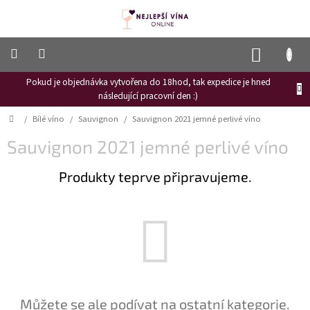
Přejít
na
obsah
NÁKUP
KOŠÍK
Pokud je objednávka vytvořena do 18hod, tak expedice je hned
Frizzante
následující pracovní den :)
Růžové
Domů
/
Bílé víno
/
Sauvignon
/
Sauvignon 2021 jemné perlivé víno
víno
Sauvignon 2021 jemné perlivé víno
Hroznový
mošt
Produkty teprve připravujeme.
Naši
vinaři
Vinné
novinky
Bílé
víno
Červené
Můžete se ale podívat na ostatní kategorie.
víno