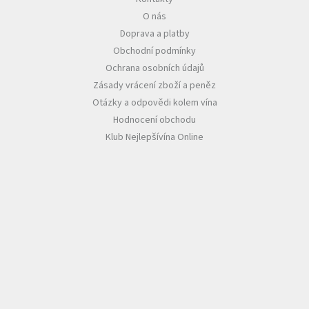
O nás
Akční
Doprava a platby
nabídka
Obchodní podmínky
Poslední
Ochrana osobních údajů
láhve
skladem
Zásady vrácení zboží a peněz
Otázky a odpovědi kolem vína
Cuvée
Hodnocení obchodu
vína
Klub Nejlepšívína Online
Klarety
Vína
podle
jakosti
Víno
podle
obsahu
cukru
Dárkové
balení