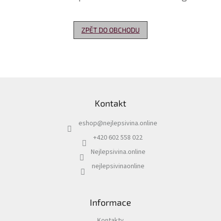
Delikatesy
k
ZPĚT DO OBCHODU
vínu
Vývrtky
Akční
nabídka
Z
á
Dárkové
Kontakt
p
poukazy
a
eshop
@
nejlepsivina.online
t
Získat
slevu
í
+420 602 558 022
Nejlepsivina.online
Blog
nejlepsivinaonline
Mladé
a
Svatomartinské
víno
Informace
Prodej
vína
Kontakty