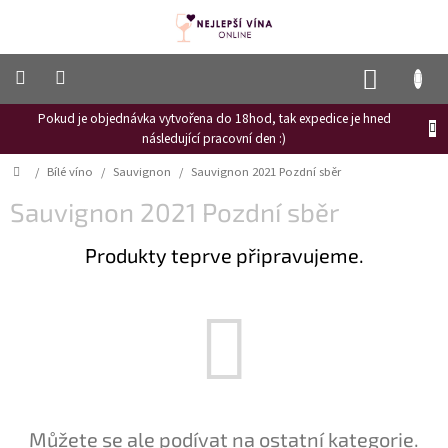
Přejít
na
obsah
NÁKUP
KOŠÍK
Pokud je objednávka vytvořena do 18hod, tak expedice je hned
Frizzante
následující pracovní den :)
Růžové
Domů
/
Bílé víno
/
Sauvignon
/
Sauvignon 2021 Pozdní sběr
víno
Sauvignon 2021 Pozdní sběr
Hroznový
mošt
Produkty teprve připravujeme.
Naši
vinaři
Vinné
novinky
Bílé
víno
Červené
Můžete se ale podívat na ostatní kategorie.
víno