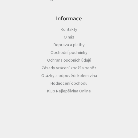
ý
p
i
s
Informace
u
Kontakty
O nás
Doprava a platby
Obchodní podmínky
Ochrana osobních údajů
Zásady vrácení zboží a peněz
Otázky a odpovědi kolem vína
Hodnocení obchodu
Klub Nejlepšívína Online