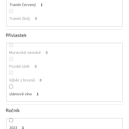
Tramín červený
1
Tramín žlutý
0
Přívlastek
Moravské zemské
0
Pozdní sběr
0
Výběr z hroznů
0
slámové víno
1
Ročník
2023
1