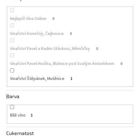
Akční
nabídka
Nejlepší Vína Online
0
Poslední
láhve
Vinařství Konečný, Čejkovice
0
skladem
Vinařství Pavel a Radim Stávkovi, Němčičky
0
Cuvée
vína
Vinařství Pavel Hruška, Blatnice pod Svatým Antonínkem
0
Klarety
Vinařství Štěpánek, Mutěnice
1
Vína
podle
jakosti
Barva
Víno
podle
obsahu
Bílé víno
1
cukru
Cukernatost
Dárkové
balení