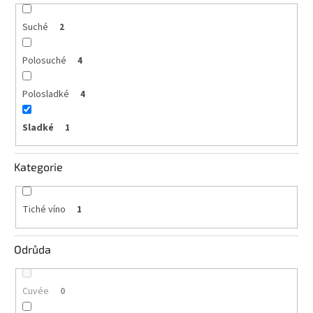
vína
Suché
2
Delikatesy
k
vínu
Polosuché
4
Vývrtky
Polosladké
4
BiB
Sladké
1
-
větší
objem
Kategorie
Ostatní
vína
Tiché víno
1
Značky
Odrůda
Přihlášení
Cuvée
0