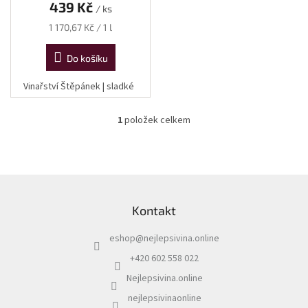
439 Kč
/ ks
Měrná
1 170,67 Kč / 1 l
cena:
Do košíku
Vinařství Štěpánek | sladké
1
položek celkem
O
v
l
á
d
Z
a
á
c
Kontakt
p
í
a
p
eshop
@
nejlepsivina.online
t
r
í
v
+420 602 558 022
k
Nejlepsivina.online
y
v
nejlepsivinaonline