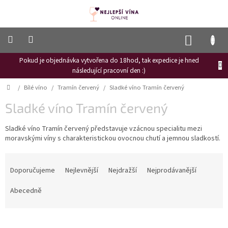
Přejít
na
obsah
NÁKUP
KOŠÍK
Pokud je objednávka vytvořena do 18hod, tak expedice je hned
Frizzante
následující pracovní den :)
Růžové
Domů
/
Bílé víno
/
Tramín červený
/
Sladké víno Tramín červený
víno
Sladké víno Tramín červený
Hroznový
mošt
Sladké víno Tramín červený představuje vzácnou specialitu mezi
moravskými víny s charakteristickou ovocnou chutí a jemnou sladkostí.
Naši
vinaři
Ř
Vinné
a
Doporučujeme
Nejlevnější
Nejdražší
Nejprodávanější
novinky
z
e
Abecedně
Bílé
víno
n
í
Červené
p
víno