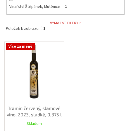
Vinařství Štěpánek, Mutěnice
1
VYMAZAT FILTRY
Položek k zobrazení:
1
V
Více za méně
ý
p
i
s
p
r
o
d
u
k
Tramín červený, slámové
t
víno, 2023, sladké, 0,375 l
ů
Skladem