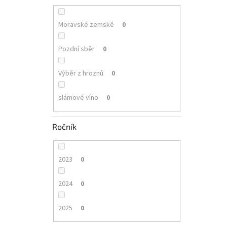
Moravské zemské
0
Pozdní sběr
0
Výběr z hroznů
0
slámové víno
0
Ročník
2023
0
2024
0
2025
0