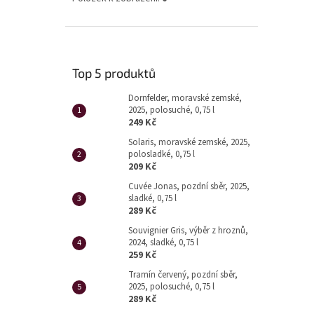
Top 5 produktů
Dornfelder, moravské zemské,
2025, polosuché, 0,75 l
249 Kč
Solaris, moravské zemské, 2025,
polosladké, 0,75 l
209 Kč
Cuvée Jonas, pozdní sběr, 2025,
sladké, 0,75 l
289 Kč
Souvignier Gris, výběr z hroznů,
2024, sladké, 0,75 l
259 Kč
Tramín červený, pozdní sběr,
2025, polosuché, 0,75 l
289 Kč