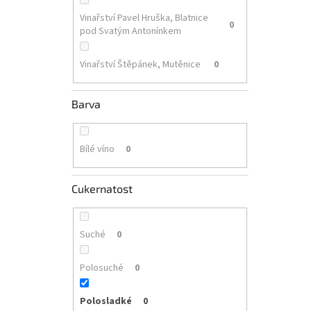
Vinařství Pavel Hruška, Blatnice
0
pod Svatým Antonínkem
Vinařství Štěpánek, Mutěnice
0
Barva
Bílé víno
0
Cukernatost
Suché
0
Polosuché
0
Polosladké
0