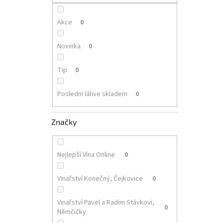
p
a
n
Akce
0
e
l
Novinka
0
Tip
0
Poslední láhve skladem
0
Značky
Nejlepší Vína Online
0
Vinařství Konečný, Čejkovice
0
Vinařství Pavel a Radim Stávkovi,
0
Němčičky