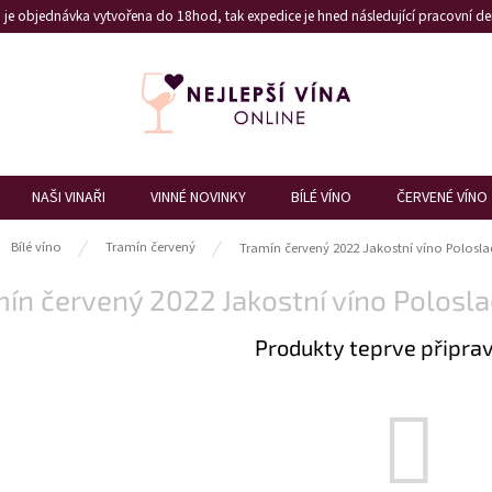
je objednávka vytvořena do 18hod, tak expedice je hned následující pracovní den
NAŠI VINAŘI
VINNÉ NOVINKY
BÍLÉ VÍNO
ČERVENÉ VÍNO
ů
Bílé víno
Tramín červený
Tramín červený 2022 Jakostní víno Polosl
ín červený 2022 Jakostní víno Polosl
Produkty teprve připra