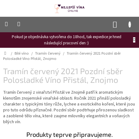
Přejít
na
obsah
NÁKUP
KOŠÍK
Pokud je objednávka vytvořena do 18hod, tak expedice je hned
Frizzante
následující pracovní den :)
Růžové
Domů
/
Bílé víno
/
Tramín červený
/
Tramín červený 2021 Pozdní sběr
víno
Polosladké Víno Přistál, Znojmo
Hroznový
Tramín červený 2021 Pozdní sběr
mošt
Polosladké Víno Přistál, Znojmo
Naši
vinaři
Tramín červený z vinařství Přistál ve Znojmě patří k aromatickým
klenotům znojemské vinařské oblasti. Ročník 2021 přináší polosladký
Vinné
charakter s typickými tóny růže, lychee a exotického koření, které jsou
novinky
pro tuto odrůdu příznačné. Pozdní sběr podtrhuje přirozenou sladkost
a zaoblené tělo vína, které zaujme milovníky elegantních a voňavých
Bílé
bílých vín.
víno
Produkty teprve připravujeme.
Červené
víno