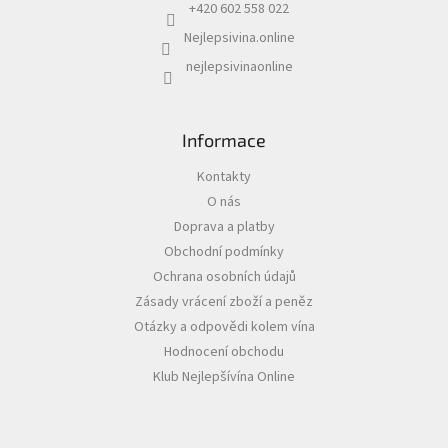
í
+420 602 558 022
Nejlepsivina.online
Akční
nabídka
nejlepsivinaonline
Poslední
láhve
skladem
Informace
Cuvée
vína
Kontakty
O nás
Klarety
Doprava a platby
Obchodní podmínky
Vína
podle
Ochrana osobních údajů
jakosti
Zásady vrácení zboží a peněz
Otázky a odpovědi kolem vína
Víno
podle
Hodnocení obchodu
obsahu
Klub Nejlepšívína Online
cukru
Dárkové
balení