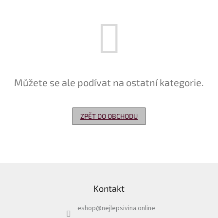
Delikatesy
k
vínu
Vývrtky
Akční
nabídka
Můžete se ale podívat na ostatní kategorie.
Dárkové
poukazy
ZPĚT DO OBCHODU
Získat
slevu
Blog
Z
Mladé
a
á
Svatomartinské
Kontakt
p
víno
a
eshop
@
nejlepsivina.online
t
Prodej
vína