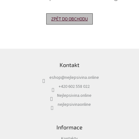
Delikatesy
k
ZPĚT DO OBCHODU
vínu
Vývrtky
Akční
nabídka
Z
á
Dárkové
Kontakt
p
poukazy
a
eshop
@
nejlepsivina.online
t
Získat
slevu
í
+420 602 558 022
Nejlepsivina.online
Blog
nejlepsivinaonline
Mladé
a
Svatomartinské
víno
Informace
Prodej
vína
Kontakty