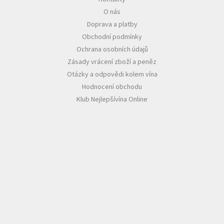
O nás
Akční
Doprava a platby
nabídka
Obchodní podmínky
Poslední
Ochrana osobních údajů
láhve
skladem
Zásady vrácení zboží a peněz
Otázky a odpovědi kolem vína
Cuvée
Hodnocení obchodu
vína
Klub Nejlepšívína Online
Klarety
Vína
podle
jakosti
Víno
podle
obsahu
cukru
Dárkové
balení