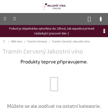
Přejít
na
obsah
NÁKUP
KOŠÍK
Pokud je objednávka vytvořena do 18hod, tak expedice je hned
Frizzante
následující pracovní den :)
Růžové
Domů
/
Bílé víno
/
Tramín červený
/
Tramín červený Jakostní víno
víno
Tramín červený Jakostní víno
Hroznový
mošt
Produkty teprve připravujeme.
Naši
vinaři
Vinné
novinky
Bílé
víno
Červené
Můžete se ale podívat na ostatní kategorie.
víno