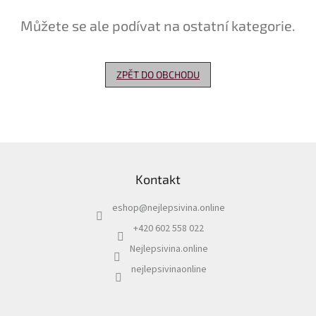
Můžete se ale podívat na ostatní kategorie.
Delikatesy
k
vínu
ZPĚT DO OBCHODU
Vývrtky
Akční
nabídka
Dárkové
Z
poukazy
á
Kontakt
p
Získat
slevu
a
eshop
@
nejlepsivina.online
t
Blog
í
+420 602 558 022
Mladé
Nejlepsivina.online
a
Svatomartinské
nejlepsivinaonline
víno
Prodej
vína