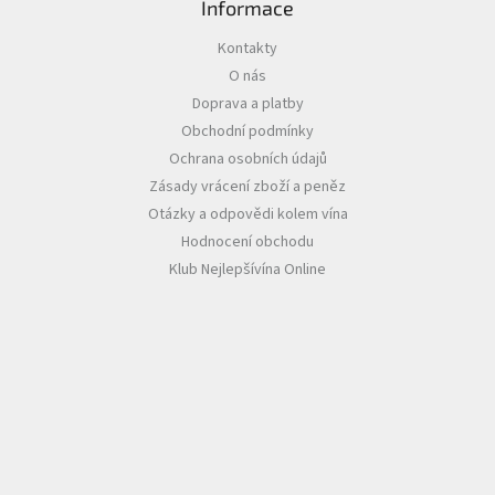
Informace
Akční
Kontakty
nabídka
O nás
Poslední
Doprava a platby
láhve
Obchodní podmínky
skladem
Ochrana osobních údajů
Cuvée
Zásady vrácení zboží a peněz
vína
Otázky a odpovědi kolem vína
Klarety
Hodnocení obchodu
Klub Nejlepšívína Online
Vína
podle
jakosti
Víno
podle
obsahu
cukru
Dárkové
balení