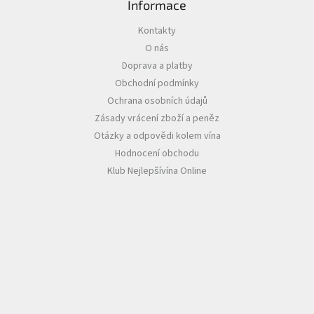
Informace
Akční
Kontakty
nabídka
O nás
Poslední
Doprava a platby
láhve
Obchodní podmínky
skladem
Ochrana osobních údajů
Cuvée
Zásady vrácení zboží a peněz
vína
Otázky a odpovědi kolem vína
Klarety
Hodnocení obchodu
Klub Nejlepšívína Online
Vína
podle
jakosti
Víno
podle
obsahu
cukru
Dárkové
balení