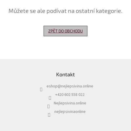
Můžete se ale podívat na ostatní kategorie.
Delikatesy
k
vínu
ZPĚT DO OBCHODU
Vývrtky
Akční
nabídka
Dárkové
Z
poukazy
á
Kontakt
p
Získat
slevu
a
eshop
@
nejlepsivina.online
t
Blog
í
+420 602 558 022
Mladé
Nejlepsivina.online
a
Svatomartinské
nejlepsivinaonline
víno
Prodej
vína