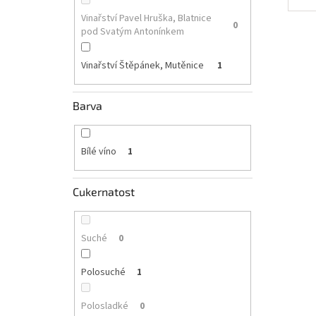
Vinařství Pavel Hruška, Blatnice
0
pod Svatým Antonínkem
Vinařství Štěpánek, Mutěnice
1
Barva
Bílé víno
1
Cukernatost
Suché
0
Polosuché
1
Polosladké
0