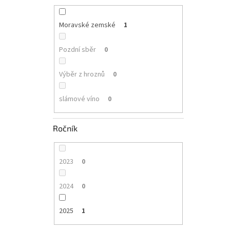
Moravské zemské
1
Pozdní sběr
0
Výběr z hroznů
0
slámové víno
0
Ročník
2023
0
2024
0
2025
1