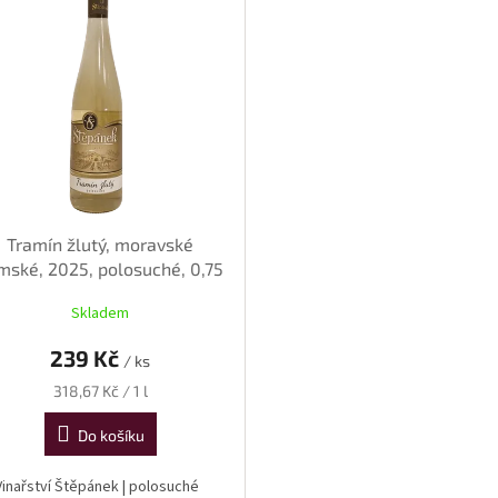
Tramín žlutý, moravské
mské, 2025, polosuché, 0,75
l
Skladem
239 Kč
/ ks
Měrná
318,67 Kč / 1 l
cena:
Do košíku
Vinařství Štěpánek | polosuché