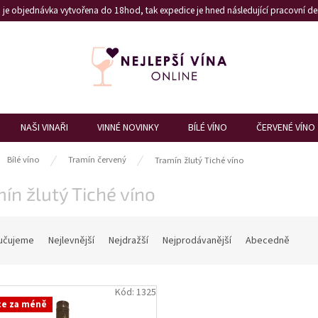
je objednávka vytvořena do 18hod, tak expedice je hned následující pracovní den
NAŠI VINAŘI
VINNÉ NOVINKY
BÍLÉ VÍNO
ČERVENÉ VÍNO
ů
Bílé víno
Tramín červený
Tramín žlutý Tiché víno
ín žlutý Tiché víno
učujeme
Nejlevnější
Nejdražší
Nejprodávanější
Abecedně
Kód:
1325
ce za méně