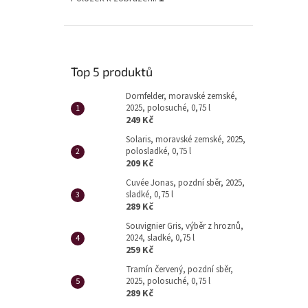
Top 5 produktů
Dornfelder, moravské zemské,
2025, polosuché, 0,75 l
249 Kč
Solaris, moravské zemské, 2025,
polosladké, 0,75 l
209 Kč
Cuvée Jonas, pozdní sběr, 2025,
sladké, 0,75 l
289 Kč
Souvignier Gris, výběr z hroznů,
2024, sladké, 0,75 l
259 Kč
Tramín červený, pozdní sběr,
2025, polosuché, 0,75 l
289 Kč