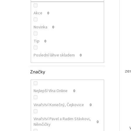
p
i
r
a
s
o
n
Akce
0
p
d
e
r
u
l
Novinka
0
o
k
d
t
Tip
0
u
ů
k
Poslední láhve skladem
0
t
ů
ze
Značky
Nejlepší Vína Online
0
Vinařství Konečný, Čejkovice
0
Vinařství Pavel a Radim Stávkovi,
0
Němčičky