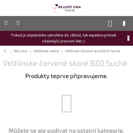
Přejít
na
obsah
NÁKUP
KOŠÍK
Pokud je objednávka vytvořena do 18hod, tak expedice je hned
Frizzante
následující pracovní den :)
Růžové
Domů
/
Bílé víno
/
Veltlínské zelené
/
Veltlínske červené skoré BZO Suché
víno
Veltlínske červené skoré BZO Suché
Hroznový
mošt
Produkty teprve připravujeme.
Naši
vinaři
Vinné
novinky
Bílé
víno
Červené
Můžete se ale podívat na ostatní kategorie.
víno