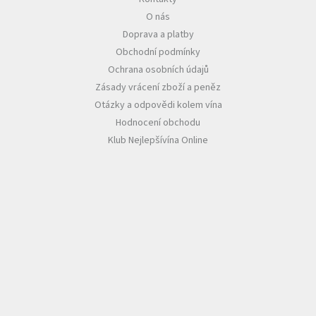
O nás
Akční
Doprava a platby
nabídka
Obchodní podmínky
Poslední
Ochrana osobních údajů
láhve
skladem
Zásady vrácení zboží a peněz
Otázky a odpovědi kolem vína
Cuvée
Hodnocení obchodu
vína
Klub Nejlepšívína Online
Klarety
Vína
podle
jakosti
Víno
podle
obsahu
cukru
Dárkové
balení