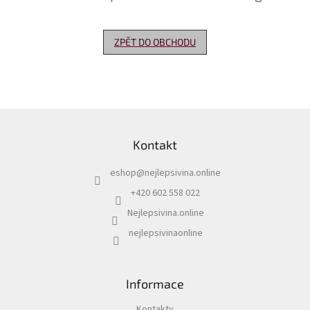
Delikatesy
k
ZPĚT DO OBCHODU
vínu
Vývrtky
Akční
nabídka
Z
á
Dárkové
Kontakt
p
poukazy
a
eshop
@
nejlepsivina.online
t
Získat
slevu
í
+420 602 558 022
Nejlepsivina.online
Blog
nejlepsivinaonline
Mladé
a
Svatomartinské
víno
Informace
Prodej
vína
Kontakty