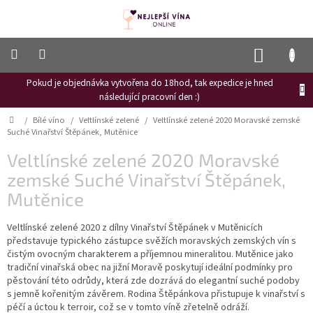
Přejít
na
obsah
NÁKUP
KOŠÍK
Pokud je objednávka vytvořena do 18hod, tak expedice je hned
Frizzante
následující pracovní den :)
Růžové
Domů
/
Bílé víno
/
Veltlínské zelené
/
Veltlínské zelené 2020 Moravské zemské
víno
Suché Vinařství Štěpánek, Mutěnice
Hroznový
Veltlínské zelené 2020 Moravské
mošt
zemské Suché Vinařství Štěpánek,
Naši
Mutěnice
vinaři
Veltlínské zelené 2020 z dílny Vinařství Štěpánek v Mutěnicích
Vinné
novinky
představuje typického zástupce svěžích moravských zemských vín s
čistým ovocným charakterem a příjemnou mineralitou. Mutěnice jako
Bílé
tradiční vinařská obec na jižní Moravě poskytují ideální podmínky pro
víno
pěstování této odrůdy, která zde dozrává do elegantní suché podoby
s jemně kořenitým závěrem. Rodina Štěpánkova přistupuje k vinařství s
Červené
péčí a úctou k terroir, což se v tomto víně zřetelně odráží.
víno