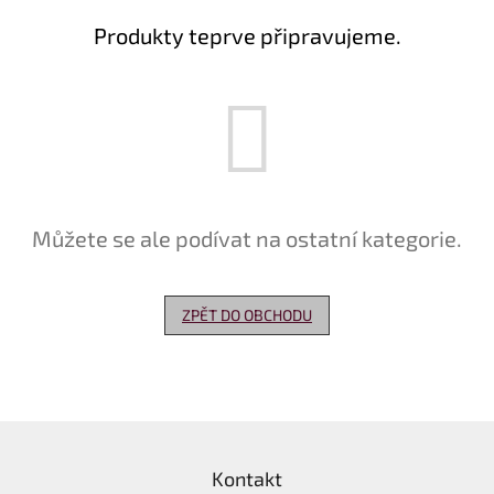
Produkty teprve připravujeme.
Delikatesy
k
vínu
Vývrtky
Akční
nabídka
Dárkové
Můžete se ale podívat na ostatní kategorie.
poukazy
Získat
slevu
ZPĚT DO OBCHODU
Blog
Mladé
a
Svatomartinské
Z
víno
á
Prodej
Kontakt
p
vína