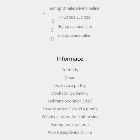
a
eshop
@
nejlepsivina.online
t
Akční
í
nabídka
+420 602 558 022
Nejlepsivina.online
Poslední
láhve
nejlepsivinaonline
skladem
Cuvée
vína
Informace
Klarety
Kontakty
O nás
Vína
podle
Doprava a platby
jakosti
Obchodní podmínky
Ochrana osobních údajů
Víno
Zásady vrácení zboží a peněz
podle
obsahu
Otázky a odpovědi kolem vína
cukru
Hodnocení obchodu
Klub Nejlepšívína Online
Dárkové
balení