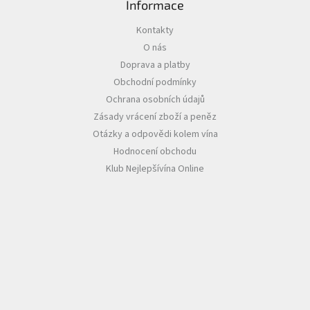
Informace
Akční
Kontakty
nabídka
O nás
Poslední
Doprava a platby
láhve
Obchodní podmínky
skladem
Ochrana osobních údajů
Cuvée
Zásady vrácení zboží a peněz
vína
Otázky a odpovědi kolem vína
Klarety
Hodnocení obchodu
Klub Nejlepšívína Online
Vína
podle
jakosti
Víno
podle
obsahu
cukru
Dárkové
balení