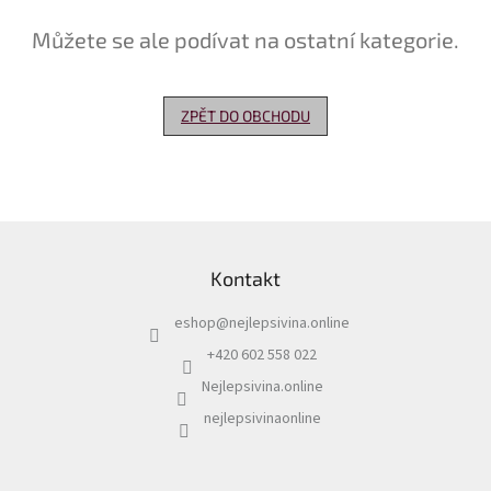
Můžete se ale podívat na ostatní kategorie.
Delikatesy
k
vínu
ZPĚT DO OBCHODU
Vývrtky
Akční
nabídka
Dárkové
Z
poukazy
á
Kontakt
p
Získat
slevu
a
eshop
@
nejlepsivina.online
t
Blog
í
+420 602 558 022
Mladé
Nejlepsivina.online
a
Svatomartinské
nejlepsivinaonline
víno
Prodej
vína