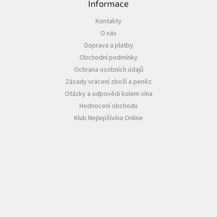
Informace
Akční
Kontakty
nabídka
O nás
Poslední
Doprava a platby
láhve
Obchodní podmínky
skladem
Ochrana osobních údajů
Cuvée
Zásady vrácení zboží a peněz
vína
Otázky a odpovědi kolem vína
Klarety
Hodnocení obchodu
Klub Nejlepšívína Online
Vína
podle
jakosti
Víno
podle
obsahu
cukru
Dárkové
balení