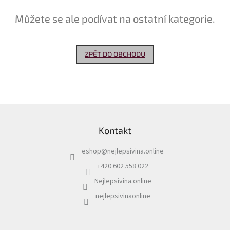
Můžete se ale podívat na ostatní kategorie.
Delikatesy
k
vínu
ZPĚT DO OBCHODU
Vývrtky
Akční
nabídka
Dárkové
Z
poukazy
á
Kontakt
p
Získat
slevu
a
eshop
@
nejlepsivina.online
t
Blog
í
+420 602 558 022
Mladé
Nejlepsivina.online
a
Svatomartinské
nejlepsivinaonline
víno
Prodej
vína