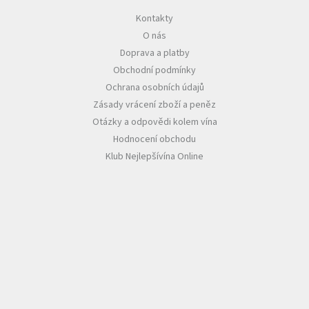
Kontakty
Akční
O nás
nabídka
Doprava a platby
Poslední
Obchodní podmínky
láhve
skladem
Ochrana osobních údajů
Zásady vrácení zboží a peněz
Cuvée
vína
Otázky a odpovědi kolem vína
Hodnocení obchodu
Klarety
Klub Nejlepšívína Online
Vína
podle
jakosti
Víno
podle
obsahu
cukru
Dárkové
balení