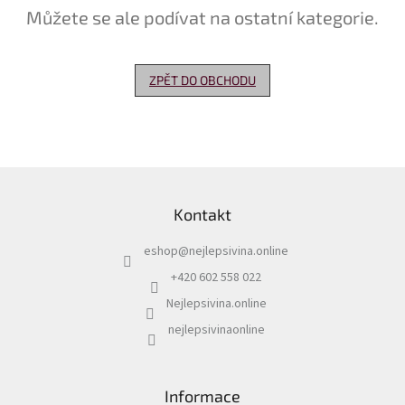
Můžete se ale podívat na ostatní kategorie.
Delikatesy
k
vínu
ZPĚT DO OBCHODU
Vývrtky
Akční
nabídka
Z
Dárkové
á
poukazy
Kontakt
p
Získat
a
slevu
eshop
@
nejlepsivina.online
t
í
+420 602 558 022
Blog
Nejlepsivina.online
Mladé
a
nejlepsivinaonline
Svatomartinské
víno
Prodej
Informace
vína