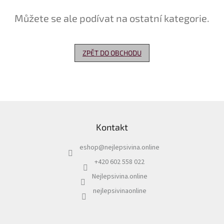
Můžete se ale podívat na ostatní kategorie.
Delikatesy
k
vínu
ZPĚT DO OBCHODU
Vývrtky
Akční
nabídka
Dárkové
Z
poukazy
á
Kontakt
p
Získat
slevu
a
eshop
@
nejlepsivina.online
t
Blog
í
+420 602 558 022
Mladé
Nejlepsivina.online
a
Svatomartinské
nejlepsivinaonline
víno
Prodej
vína