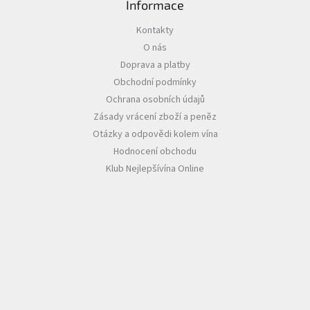
Informace
Akční
Kontakty
nabídka
O nás
Poslední
Doprava a platby
láhve
Obchodní podmínky
skladem
Ochrana osobních údajů
Cuvée
Zásady vrácení zboží a peněz
vína
Otázky a odpovědi kolem vína
Klarety
Hodnocení obchodu
Klub Nejlepšívína Online
Vína
podle
jakosti
Víno
podle
obsahu
cukru
Dárkové
balení