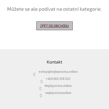
Můžete se ale podívat na ostatní kategorie.
Delikatesy
k
vínu
ZPĚT DO OBCHODU
Vývrtky
Akční
nabídka
Dárkové
Z
poukazy
á
Kontakt
p
Získat
slevu
a
eshop
@
nejlepsivina.online
t
Blog
í
+420 602 558 022
Mladé
Nejlepsivina.online
a
Svatomartinské
nejlepsivinaonline
víno
Prodej
vína