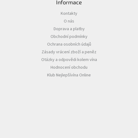
Informace
Akční
Kontakty
nabídka
O nás
Poslední
Doprava a platby
láhve
Obchodní podmínky
skladem
Ochrana osobních údajů
Cuvée
Zásady vrácení zboží a peněz
vína
Otázky a odpovědi kolem vína
Klarety
Hodnocení obchodu
Klub Nejlepšívína Online
Vína
podle
jakosti
Víno
podle
obsahu
cukru
Dárkové
balení