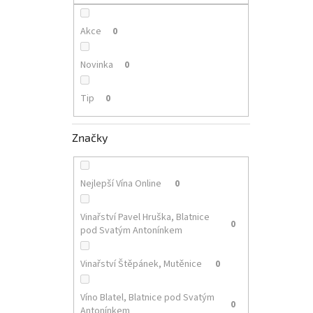
p
a
n
Akce
0
e
l
Novinka
0
Tip
0
Značky
Nejlepší Vína Online
0
Vinařství Pavel Hruška, Blatnice
0
pod Svatým Antonínkem
Vinařství Štěpánek, Mutěnice
0
Víno Blatel, Blatnice pod Svatým
0
Antonínkem