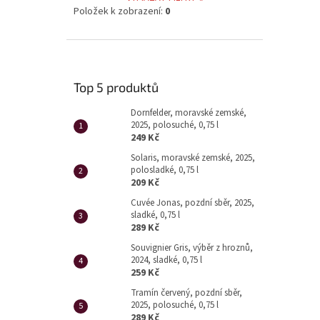
Položek k zobrazení:
0
Top 5 produktů
Dornfelder, moravské zemské,
2025, polosuché, 0,75 l
249 Kč
Solaris, moravské zemské, 2025,
polosladké, 0,75 l
209 Kč
Cuvée Jonas, pozdní sběr, 2025,
sladké, 0,75 l
289 Kč
Souvignier Gris, výběr z hroznů,
2024, sladké, 0,75 l
259 Kč
Tramín červený, pozdní sběr,
2025, polosuché, 0,75 l
289 Kč