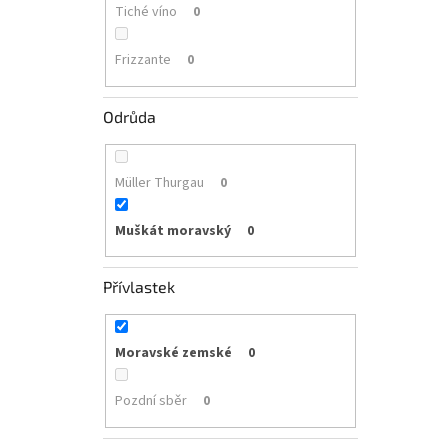
Tiché víno
0
Frizzante
0
Odrůda
Müller Thurgau
0
Muškát moravský
0
Přívlastek
Moravské zemské
0
Pozdní sběr
0