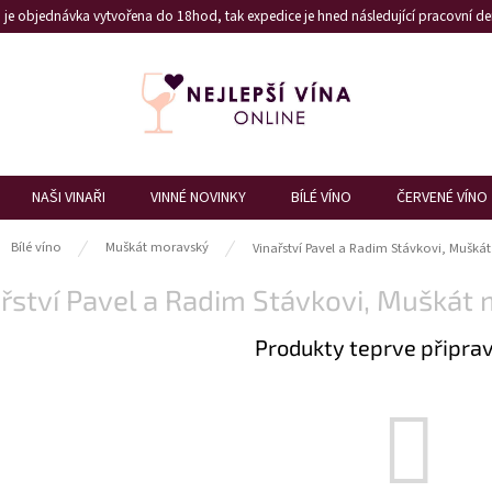
je objednávka vytvořena do 18hod, tak expedice je hned následující pracovní den
NAŠI VINAŘI
VINNÉ NOVINKY
BÍLÉ VÍNO
ČERVENÉ VÍNO
ů
Bílé víno
Muškát moravský
Vinařství Pavel a Radim Stávkovi, Mušk
ařství Pavel a Radim Stávkovi, Mušká
Produkty teprve připra