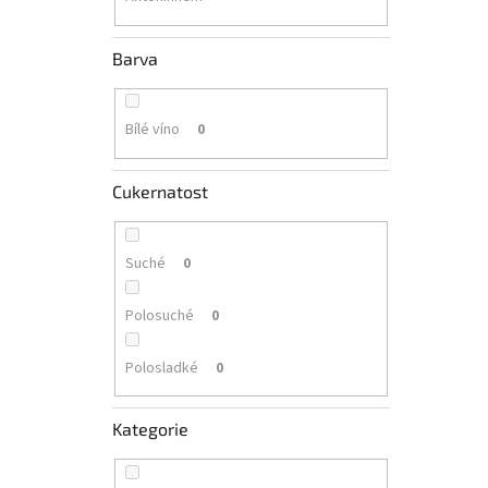
Barva
Bílé víno
0
Cukernatost
Suché
0
Polosuché
0
Polosladké
0
Kategorie