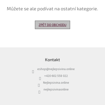
Můžete se ale podívat na ostatní kategorie.
Delikatesy
k
vínu
ZPĚT DO OBCHODU
Vývrtky
Akční
nabídka
Dárkové
Z
poukazy
á
Kontakt
p
Získat
slevu
a
eshop
@
nejlepsivina.online
t
Blog
í
+420 602 558 022
Mladé
Nejlepsivina.online
a
Svatomartinské
nejlepsivinaonline
víno
Prodej
vína