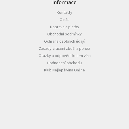
Informace
Akční
Kontakty
nabídka
O nás
Poslední
Doprava a platby
láhve
Obchodní podmínky
skladem
Ochrana osobních údajů
Cuvée
Zásady vrácení zboží a peněz
vína
Otázky a odpovědi kolem vína
Klarety
Hodnocení obchodu
Klub Nejlepšívína Online
Vína
podle
jakosti
Víno
podle
obsahu
cukru
Dárkové
balení