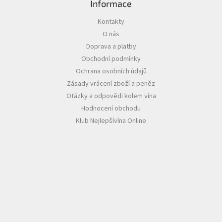
Informace
Akční
Kontakty
nabídka
O nás
Poslední
Doprava a platby
láhve
Obchodní podmínky
skladem
Ochrana osobních údajů
Cuvée
Zásady vrácení zboží a peněz
vína
Otázky a odpovědi kolem vína
Klarety
Hodnocení obchodu
Klub Nejlepšívína Online
Vína
podle
jakosti
Víno
podle
obsahu
cukru
Dárkové
balení