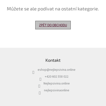
Můžete se ale podívat na ostatní kategorie.
Delikatesy
k
vínu
ZPĚT DO OBCHODU
Vývrtky
Akční
nabídka
Dárkové
Z
poukazy
á
Kontakt
p
Získat
slevu
a
eshop
@
nejlepsivina.online
t
Blog
í
+420 602 558 022
Mladé
Nejlepsivina.online
a
Svatomartinské
nejlepsivinaonline
víno
Prodej
vína