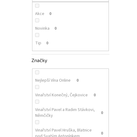
p
a
n
Akce
0
e
l
Novinka
0
Tip
0
Značky
Nejlepší Vína Online
0
Vinařství Konečný, Čejkovice
0
Vinařství Pavel a Radim Stávkovi,
0
Němčičky
Vinařství Pavel Hruška, Blatnice
0
pod Svatým Antonínkem