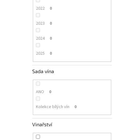
2022
0
2023
0
2024
0
2025
0
Sada vína
ANO
0
Kolekce bílých vín
0
Vinařství