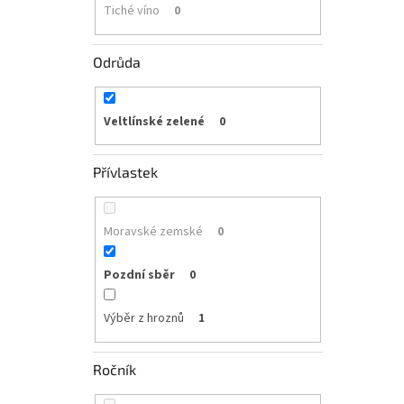
Tiché víno
0
Odrůda
Veltlínské zelené
0
Přívlastek
Moravské zemské
0
Pozdní sběr
0
Výběr z hroznů
1
Ročník