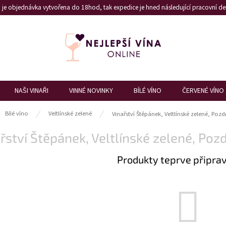
je objednávka vytvořena do 18hod, tak expedice je hned následující pracovní den
NAŠI VINAŘI
VINNÉ NOVINKY
BÍLÉ VÍNO
ČERVENÉ VÍNO
ů
Bílé víno
Veltlínské zelené
Vinařství Štěpánek, Veltlínské zelené, Pozd
řství Štěpánek, Veltlínské zelené, Poz
Produkty teprve připra