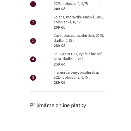
2025, polosuché, 0,75 l
249 Kč
Solaris, moravské zemské, 2025,
polosladké, 0,75 l
209 Kč
Cuvée Jonas, pozdní sběr, 2025,
sladké, 0,75 l
289 Kč
Souvignier Gris, výběr z hroznů,
2024, sladké, 0,75 l
259 Kč
Tramín červený, pozdní sběr,
2025, polosuché, 0,75 l
289 Kč
Přijímáme online platby