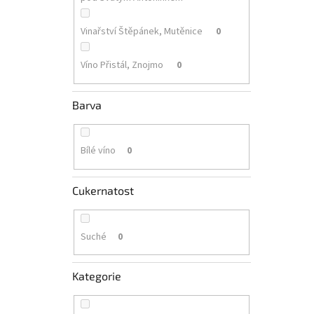
Vinařství Štěpánek, Mutěnice
0
Víno Přistál, Znojmo
0
Barva
Bílé víno
0
Cukernatost
Suché
0
Kategorie