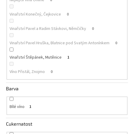
Akční
Vinařství Konečný, Čejkovice
0
nabídka
Poslední
Vinařství Pavel a Radim Stávkovi, Němčičky
0
láhve
skladem
Vinařství Pavel Hruška, Blatnice pod Svatým Antonínkem
0
Cuvée
vína
Vinařství Štěpánek, Mutěnice
1
Klarety
Víno Přistál, Znojmo
0
Vína
podle
jakosti
Barva
Víno
podle
Bílé víno
1
obsahu
cukru
Cukernatost
Dárkové
balení