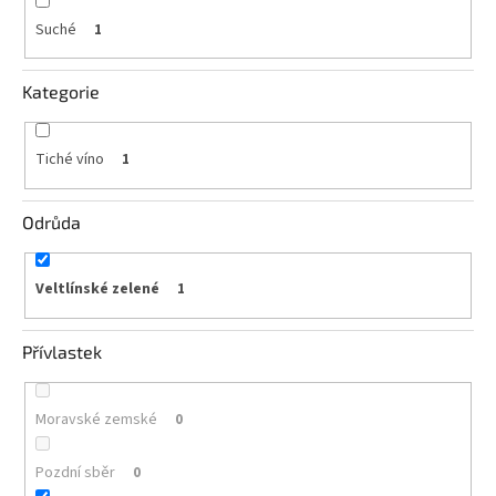
vína
Suché
1
Delikatesy
k
vínu
Kategorie
Vývrtky
Tiché víno
1
BiB
-
Odrůda
větší
objem
Veltlínské zelené
1
Ostatní
vína
Přívlastek
Značky
Moravské zemské
0
Přihlášení
Pozdní sběr
0