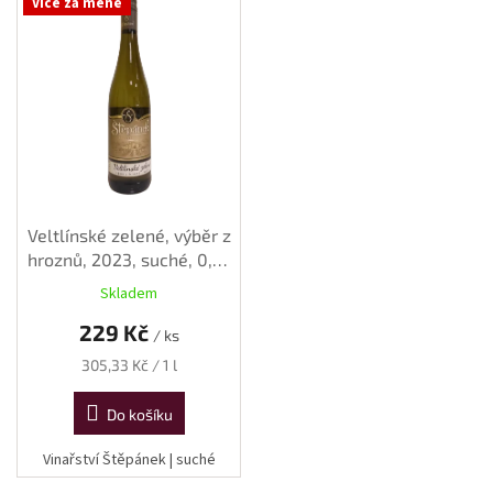
Více za méně
ý
p
i
s
p
r
o
d
u
k
Veltlínské zelené, výběr z
t
hroznů, 2023, suché, 0,75
ů
l
Skladem
229 Kč
/ ks
Měrná
305,33 Kč / 1 l
cena:
Do košíku
Vinařství Štěpánek | suché