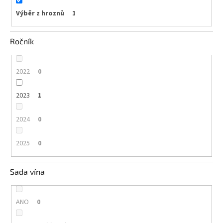
Výběr z hroznů
1
Ročník
2022
0
2023
1
2024
0
2025
0
Sada vína
ANO
0