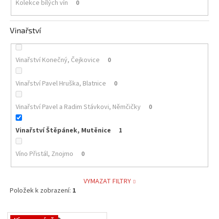
Kolekce bílých vín
0
Vinařství
Vinařství Konečný, Čejkovice
0
Vinařství Pavel Hruška, Blatnice
0
Vinařství Pavel a Radim Stávkovi, Němčičky
0
Vinařství Štěpánek, Mutěnice
1
Víno Přistál, Znojmo
0
VYMAZAT FILTRY
Položek k zobrazení:
1
V