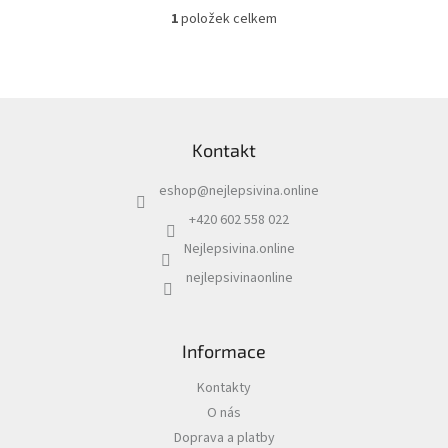
1
položek celkem
O
v
l
á
d
Z
a
á
c
Kontakt
p
í
a
p
eshop
@
nejlepsivina.online
t
r
í
v
+420 602 558 022
k
Nejlepsivina.online
y
v
nejlepsivinaonline
ý
p
i
s
Informace
u
Kontakty
O nás
Doprava a platby