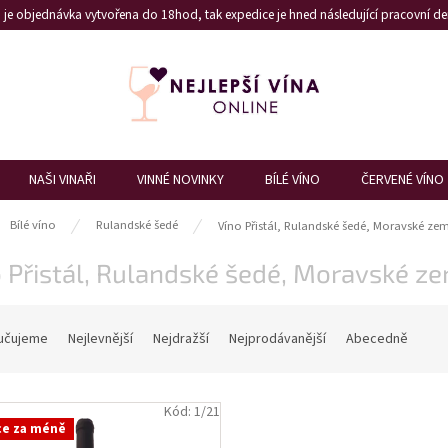
je objednávka vytvořena do 18hod, tak expedice je hned následující pracovní den
NAŠI VINAŘI
VINNÉ NOVINKY
BÍLÉ VÍNO
ČERVENÉ VÍNO
ů
Bílé víno
Rulandské šedé
Víno Přistál, Rulandské šedé, Moravské ze
 Přistál, Rulandské šedé, Moravské z
učujeme
Nejlevnější
Nejdražší
Nejprodávanější
Abecedně
Kód:
1/21
ce za méně