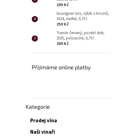
289 Kč
Souvignier Gris, výběr z hroznů,
2024, sladké, 0,75 l
259 Kč
Tramín červený, pozdní sběr,
2025, polosuché, 0,75 l
289 Kč
Přijímáme online platby
Přeskočit
Kategorie
kategorie
Prodej vína
Naši vinaři