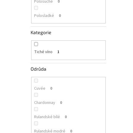
Polosuché
0
Polosladké
0
Kategorie
Tiché víno
1
Odrůda
Cuvée
0
Chardonnay
0
Rulandské bílé
0
Rulandské modré
0