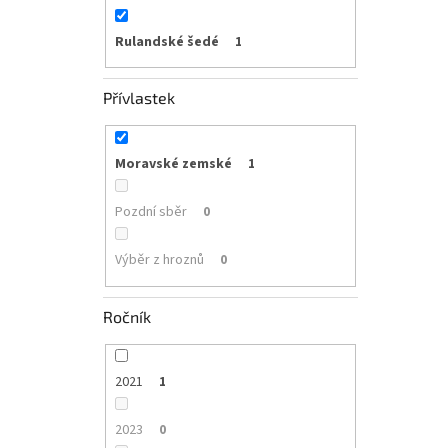
Rulandské šedé
1
Přívlastek
Moravské zemské
1
Pozdní sběr
0
Výběr z hroznů
0
Ročník
2021
1
2023
0