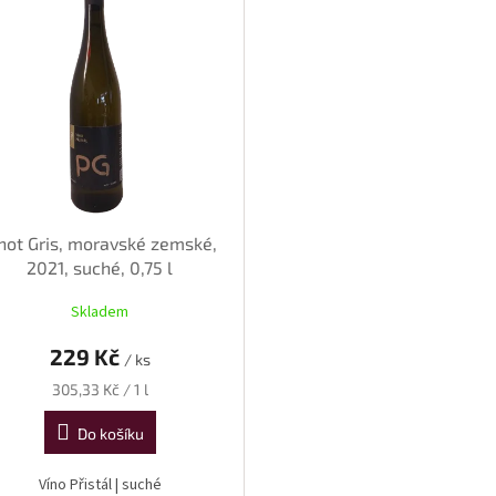
not Gris, moravské zemské,
2021, suché, 0,75 l
Skladem
229 Kč
/ ks
Měrná
305,33 Kč / 1 l
cena:
Do košíku
Víno Přistál | suché