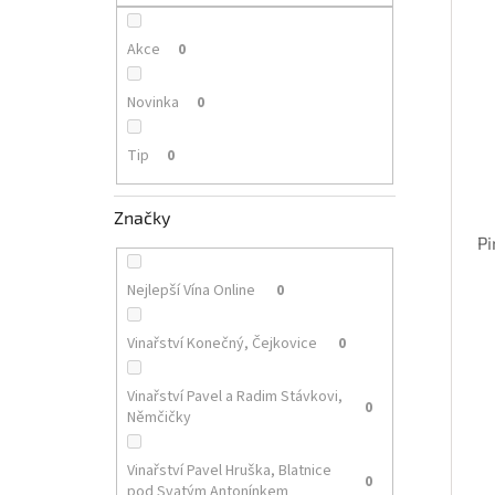
p
i
r
a
s
o
n
Akce
0
p
d
e
r
u
l
Novinka
0
o
k
d
t
Tip
0
u
ů
k
t
Značky
ů
Pi
Nejlepší Vína Online
0
Vinařství Konečný, Čejkovice
0
Vinařství Pavel a Radim Stávkovi,
0
Němčičky
Vinařství Pavel Hruška, Blatnice
0
pod Svatým Antonínkem