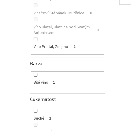
Vinařství Štěpánek, Mutěnice
0
Víno Blatel, Blatnice pod Svatým
0
Antonínkem
Víno Přistál, Znojmo
1
Barva
Bílé víno
1
Cukernatost
Suché
1