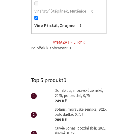
Vinařství Štěpánek, Mutěnice
0
Víno Přistál, Znojmo
1
VYMAZAT FILTRY
Položek k zobrazení:
1
Top 5 produktů
Dornfelder, moravské zemské,
2025, polosuché, 0,75 l
249 Kč
Solaris, moravské zemské, 2025,
polosladké, 0,75 l
209 Kč
Cuvée Jonas, pozdní sběr, 2025,
sladké, 0,75 l