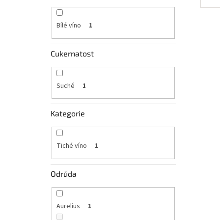
Bílé víno
1
Cukernatost
Suché
1
Kategorie
Tiché víno
1
Odrůda
Aurelius
1