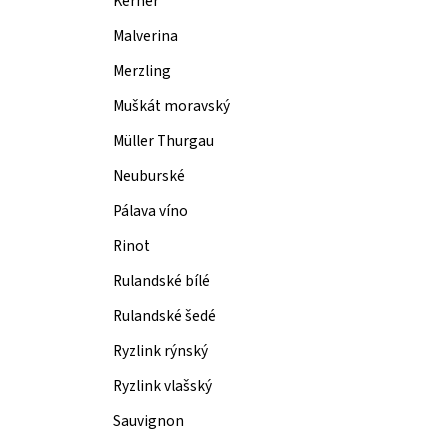
Kerner
Malverina
Merzling
Muškát moravský
Müller Thurgau
Neuburské
Pálava víno
Rinot
Rulandské bílé
Rulandské šedé
Ryzlink rýnský
Ryzlink vlašský
Sauvignon