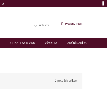
 :)
NÁKUPNÍ
Prázdný košík
Přihlášení
KOŠÍK
DELIKATESY K VÍNU
VÝVRTKY
AKČNÍ NABÍDKA
DÁRK
1
položek celkem