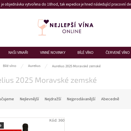
je objednávka vytvořena do 18hod, tak expedice je hned následující pracovní den
NAŠI VINAŘI
VINNÉ NOVINKY
BÍLÉ VÍNO
ČERVENÉ VÍNO
ů
Bílé víno
Aurelius
Aurelius 2025 Moravské zemské
elius 2025 Moravské zemské
učujeme
Nejlevnější
Nejdražší
Nejprodávanější
Abecedně
Kód:
360
p