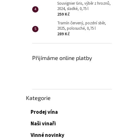
Souvignier Gris, výběr z hroznů,
2024, sladké, 0,75 l
259 Kč
Tramín červený, pozdní sběr,
2025, polosuché, 0,75 l
289 Kč
Přijímáme online platby
Přeskočit
Kategorie
kategorie
Prodej vína
Naši vinaři
Vinné novinky