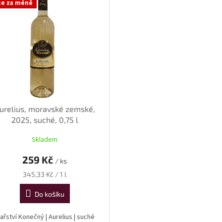
ce za méně
urelius, moravské zemské,
2025, suché, 0,75 l
Skladem
259 Kč
/ ks
Měrná
345,33 Kč / 1 l
cena:
Do košíku
nařství Konečný | Aurelius | suché