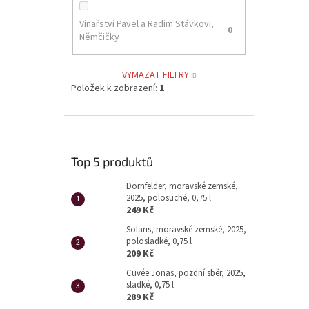
Vinařství Pavel a Radim Stávkovi,
0
Němčičky
VYMAZAT FILTRY
Položek k zobrazení:
1
Top 5 produktů
Dornfelder, moravské zemské,
2025, polosuché, 0,75 l
249 Kč
Solaris, moravské zemské, 2025,
polosladké, 0,75 l
209 Kč
Cuvée Jonas, pozdní sběr, 2025,
sladké, 0,75 l
289 Kč