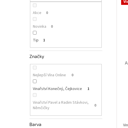
p
Ví
i
r
a
s
o
n
Akce
0
p
d
e
r
u
l
Novinka
0
o
k
d
t
Tip
1
u
ů
k
t
Značky
ů
A
Nejlepší Vína Online
0
Vinařství Konečný, Čejkovice
1
Vinařství Pavel a Radim Stávkovi,
0
Němčičky
Barva
Vi