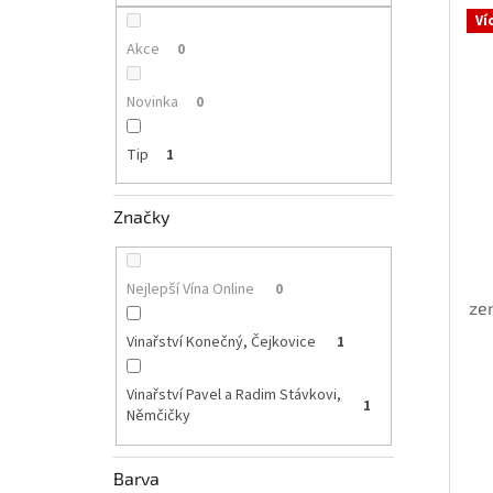
p
ý
í
Ví
a
p
p
n
Akce
0
i
r
e
s
o
l
Novinka
0
p
d
r
u
Tip
1
o
k
d
t
u
ů
Značky
k
t
ů
Nejlepší Vína Online
0
ze
Vinařství Konečný, Čejkovice
1
Vinařství Pavel a Radim Stávkovi,
1
Němčičky
Barva