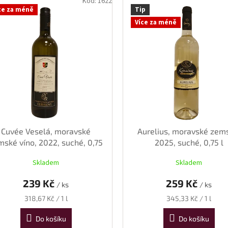
Kód:
1622
ce za méně
Tip
Více za méně
Cuvée Veselá, moravské
Aurelius, moravské zem
mské víno, 2022, suché, 0,75
2025, suché, 0,75 l
l
Skladem
Skladem
239 Kč
259 Kč
/ ks
/ ks
Měrná
Měrná
318,67 Kč / 1 l
345,33 Kč / 1 l
cena:
cena:
Do košíku
Do košíku