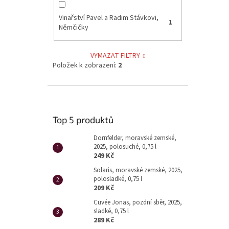
Vinařství Pavel a Radim Stávkovi,
1
Němčičky
VYMAZAT FILTRY
Položek k zobrazení:
2
Top 5 produktů
Dornfelder, moravské zemské,
2025, polosuché, 0,75 l
249 Kč
Solaris, moravské zemské, 2025,
polosladké, 0,75 l
209 Kč
Cuvée Jonas, pozdní sběr, 2025,
sladké, 0,75 l
289 Kč