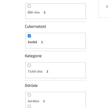
V
Bílé víno
2
Cukernatost
Suché
2
Kategorie
Tiché víno
2
Odrůda
Aurelius
1