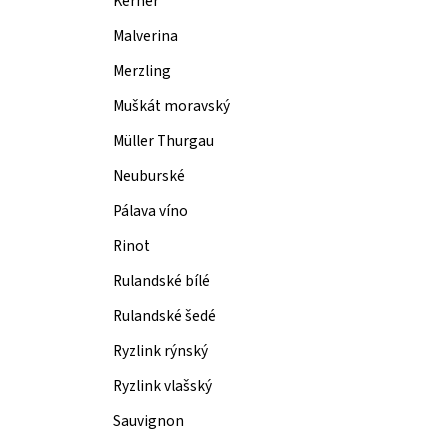
Kerner
Malverina
Merzling
Muškát moravský
Müller Thurgau
Neuburské
Pálava víno
Rinot
Rulandské bílé
Rulandské šedé
Ryzlink rýnský
Ryzlink vlašský
Sauvignon