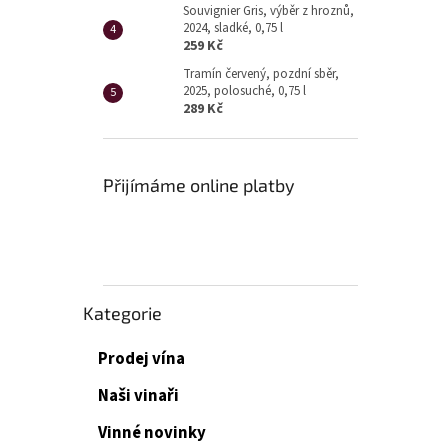
Souvignier Gris, výběr z hroznů,
2024, sladké, 0,75 l
259 Kč
Tramín červený, pozdní sběr,
2025, polosuché, 0,75 l
289 Kč
Přijímáme online platby
Přeskočit
Kategorie
kategorie
Prodej vína
Naši vinaři
Vinné novinky