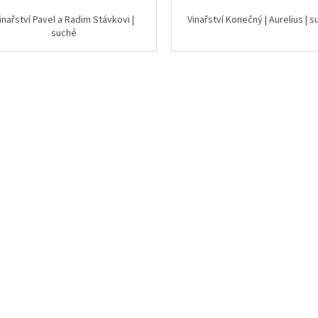
inařství Pavel a Radim Stávkovi |
Vinařství Konečný | Aurelius |
suché
O
v
l
á
d
a
c
í
p
r
v
k
y
v
ý
p
i
s