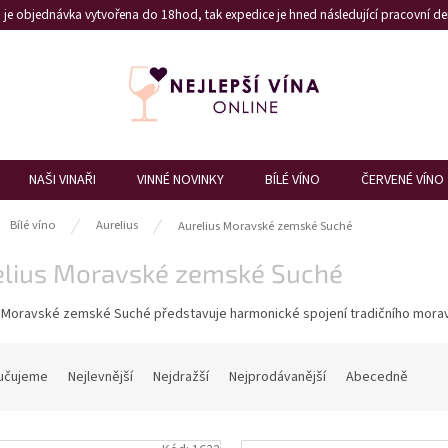
je objednávka vytvořena do 18hod, tak expedice je hned následující pracovní den
NAŠI VINAŘI
VINNÉ NOVINKY
BÍLÉ VÍNO
ČERVENÉ VÍNO
ů
Bílé víno
Aurelius
Aurelius Moravské zemské Suché
elius Moravské zemské Suché
s Moravské zemské Suché představuje harmonické spojení tradičního morav
učujeme
Nejlevnější
Nejdražší
Nejprodávanější
Abecedně