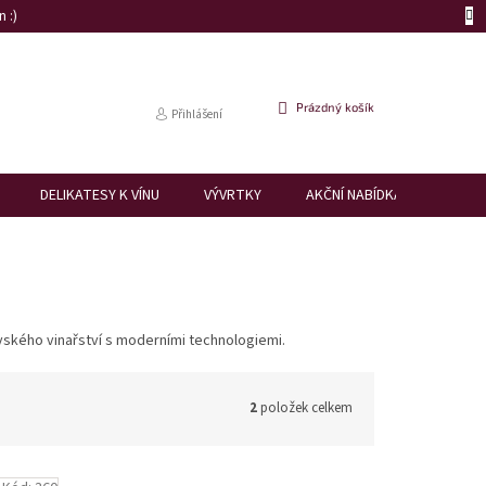
 :)
NÁKUPNÍ
Prázdný košík
Přihlášení
KOŠÍK
DELIKATESY K VÍNU
VÝVRTKY
AKČNÍ NABÍDKA
DÁRK
ského vinařství s moderními technologiemi.
2
položek celkem