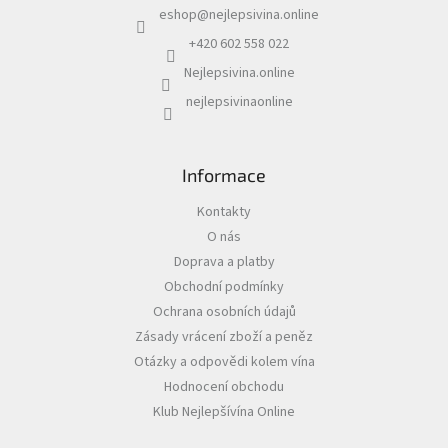
p
eshop
@
nejlepsivina.online
t
r
í
v
+420 602 558 022
k
Nejlepsivina.online
y
v
nejlepsivinaonline
ý
p
i
s
Informace
u
Kontakty
O nás
Doprava a platby
Obchodní podmínky
Ochrana osobních údajů
Zásady vrácení zboží a peněz
Otázky a odpovědi kolem vína
Hodnocení obchodu
Klub Nejlepšívína Online