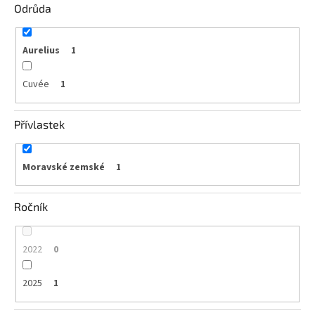
Odrůda
vína
Delikatesy
k
Aurelius
1
vínu
Cuvée
1
Vývrtky
BiB
Přívlastek
-
větší
objem
Moravské zemské
1
Ostatní
vína
Ročník
Značky
2022
0
Přihlášení
2025
1