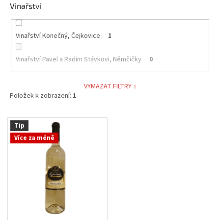
Vinařství
Vinařství Konečný, Čejkovice
1
Vinařství Pavel a Radim Stávkovi, Němčičky
0
VYMAZAT FILTRY
Položek k zobrazení:
1
V
Tip
ý
Více za méně
p
i
s
p
r
o
d
u