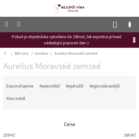
Přejít
na
obsah
NÁKUP
KOŠÍK
Pokud je objednávka vytvořena do 18hod, tak expedice je hned
Frizzante
následující pracovní den :)
Růžové
Domů
/
Bílé víno
/
Aurelius
/
Aurelius Moravské zemské
víno
Aurelius Moravské zemské
Hroznový
mošt
Ř
Naši
a
Doporučujeme
Nejlevnější
Nejdražší
Nejprodávanější
vinaři
z
e
Abecedně
Vinné
n
novinky
í
Bílé
p
víno
Cena
r
o
Červené
259
Kč
260
Kč
víno