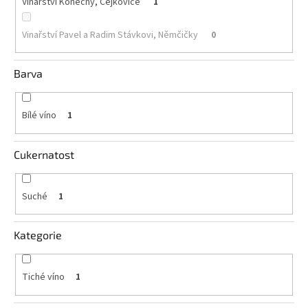
Vinařství Konečný, Čejkovice
1
Akční
Vinařství Pavel a Radim Stávkovi, Němčičky
0
nabídka
Poslední
láhve
Barva
skladem
Cuvée
Bílé víno
1
vína
Klarety
Cukernatost
Vína
podle
jakosti
Suché
1
Víno
Kategorie
podle
obsahu
cukru
Tiché víno
1
Dárkové
balení