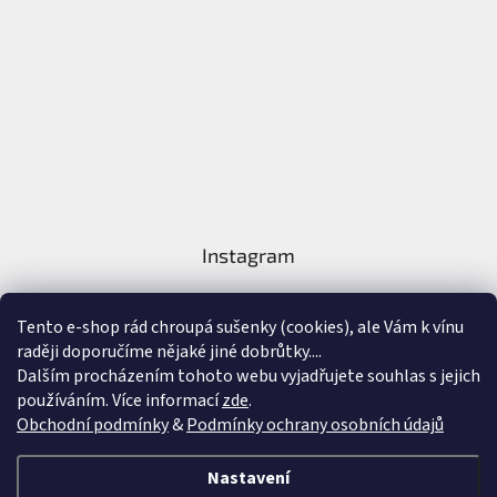
Instagram
Tento e-shop rád chroupá sušenky (cookies), ale Vám k vínu
raději doporučíme nějaké jiné dobrůtky....
Dalším procházením tohoto webu vyjadřujete souhlas s jejich
používáním. Více informací
zde
.
Sledovat na Instagramu
Obchodní podmínky
&
Podmínky ochrany osobních údajů
Vytvořil Shoptet
&
Nastavení