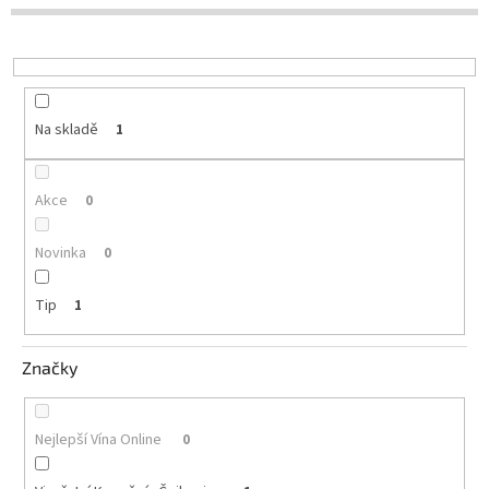
d
u
Delikatesy
k
k
t
vínu
ů
Vývrtky
Na skladě
1
Akční
nabídka
Akce
0
Dárkové
poukazy
Novinka
0
Získat
slevu
Tip
1
Blog
Značky
Mladé
a
Svatomartinské
víno
Nejlepší Vína Online
0
Prodej
vína