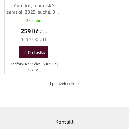
k
Aurelius, moravské
t
zemské, 2025, suché, 0,75
ů
l
Skladem
259 Kč
/ ks
Měrná
345,33 Kč / 1 l
cena:
Do košíku
Vinařství Konečný | Aurelius |
suché
1
položek celkem
O
v
l
á
d
Z
a
á
c
Kontakt
p
í
a