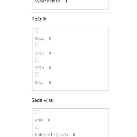
Výběr z cibéb
1
Ročník
2022
0
2023
0
2024
0
2025
0
Sada vína
ANO
0
Kolekce bílých vín
0