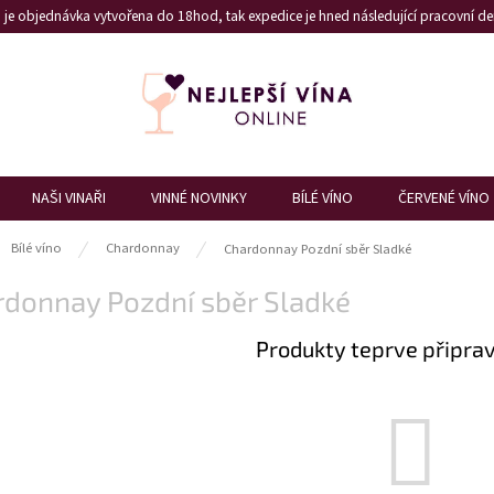
je objednávka vytvořena do 18hod, tak expedice je hned následující pracovní den
NAŠI VINAŘI
VINNÉ NOVINKY
BÍLÉ VÍNO
ČERVENÉ VÍNO
ů
Bílé víno
Chardonnay
Chardonnay Pozdní sběr Sladké
rdonnay Pozdní sběr Sladké
Produkty teprve připra