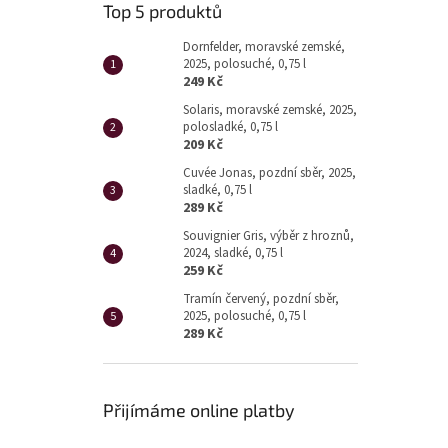
Top 5 produktů
Dornfelder, moravské zemské,
2025, polosuché, 0,75 l
249 Kč
Solaris, moravské zemské, 2025,
polosladké, 0,75 l
209 Kč
Cuvée Jonas, pozdní sběr, 2025,
sladké, 0,75 l
289 Kč
Souvignier Gris, výběr z hroznů,
2024, sladké, 0,75 l
259 Kč
Tramín červený, pozdní sběr,
2025, polosuché, 0,75 l
289 Kč
Přijímáme online platby