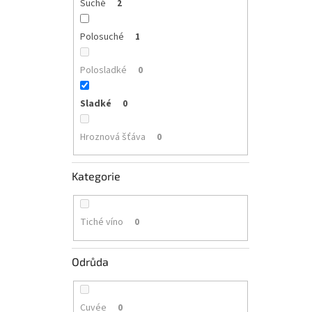
Suché
2
Polosuché
1
Polosladké
0
Sladké
0
Hroznová šťáva
0
Kategorie
Tiché víno
0
Odrůda
Cuvée
0