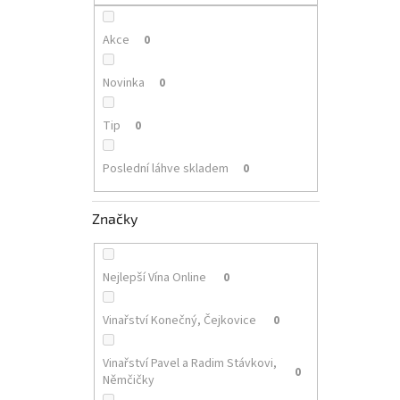
p
a
n
Akce
0
e
l
Novinka
0
Tip
0
Poslední láhve skladem
0
Značky
Nejlepší Vína Online
0
Vinařství Konečný, Čejkovice
0
Vinařství Pavel a Radim Stávkovi,
0
Němčičky