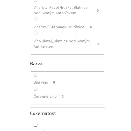
Vinařství Pavel Hruška, Blatnice
0
pod Svatým Antonínkem
Vinařství Štěpánek, Mutěnice
0
Víno Blatel, Blatnice pod Svatým
0
Antonínkem
Barva
Bílé víno
0
Červené víno
0
Cukernatost