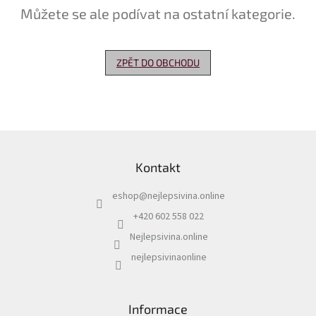
Můžete se ale podívat na ostatní kategorie.
Delikatesy
k
vínu
ZPĚT DO OBCHODU
Vývrtky
Akční
nabídka
Z
Dárkové
á
poukazy
Kontakt
p
Získat
a
slevu
eshop
@
nejlepsivina.online
t
í
+420 602 558 022
Blog
Nejlepsivina.online
Mladé
a
nejlepsivinaonline
Svatomartinské
víno
Prodej
Informace
vína