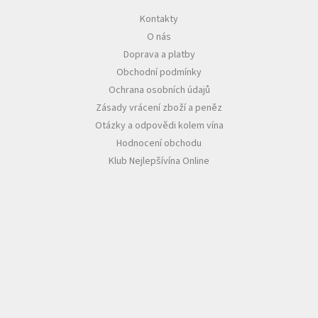
Kontakty
Akční
O nás
nabídka
Doprava a platby
Poslední
Obchodní podmínky
láhve
skladem
Ochrana osobních údajů
Zásady vrácení zboží a peněz
Cuvée
vína
Otázky a odpovědi kolem vína
Hodnocení obchodu
Klarety
Klub Nejlepšívína Online
Vína
podle
jakosti
Víno
podle
obsahu
cukru
Dárkové
balení