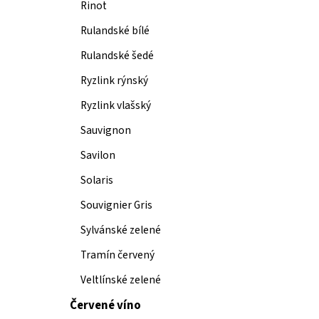
Rinot
Rulandské bílé
Rulandské šedé
Ryzlink rýnský
Ryzlink vlašský
Sauvignon
Savilon
Solaris
Souvignier Gris
Sylvánské zelené
Tramín červený
Veltlínské zelené
Červené víno