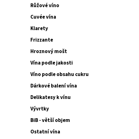
Růžové víno
Cuvée vína
Klarety
Frizzante
Hroznový mošt
Vína podle jakosti
Víno podle obsahu cukru
Dárkové balení vína
Delikatesy k vínu
Vývrtky
BiB - větší objem
Ostatní vína