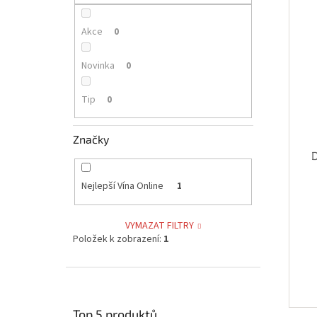
p
i
r
a
s
o
n
Akce
0
p
d
e
r
u
l
Novinka
0
o
k
d
t
Tip
0
u
ů
k
t
Značky
ů
Nejlepší Vína Online
1
VYMAZAT FILTRY
Položek k zobrazení:
1
Top 5 produktů