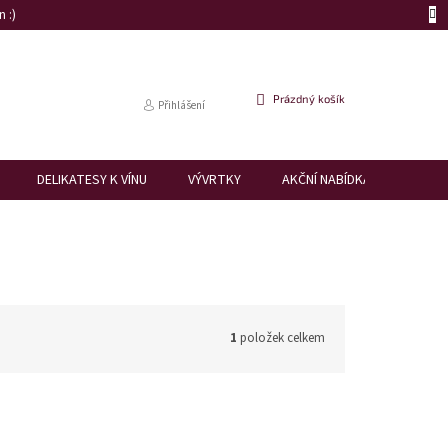
 :)
NÁKUPNÍ
Prázdný košík
Přihlášení
KOŠÍK
DELIKATESY K VÍNU
VÝVRTKY
AKČNÍ NABÍDKA
DÁRK
1
položek celkem