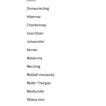
Děvín
Donauriesling
Hibernal
Chardonnay
Irsai Oliver
Johanniter
Kerner
Malverina
Merzling
Muškát moravský
Müller Thurgau
Neuburské
Pálava víno