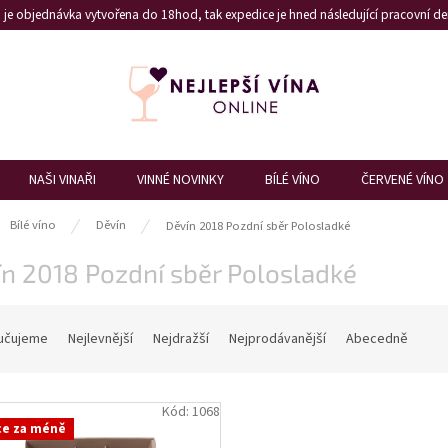
je objednávka vytvořena do 18hod, tak expedice je hned následující pracovní den
NAŠI VINAŘI
VINNÉ NOVINKY
BÍLÉ VÍNO
ČERVENÉ VÍNO
ů
Bílé víno
Děvín
Děvín 2018 Pozdní sběr Polosladké
n 2018 Pozdní sběr Polosladké
učujeme
Nejlevnější
Nejdražší
Nejprodávanější
Abecedně
Kód:
1068
ce za méně