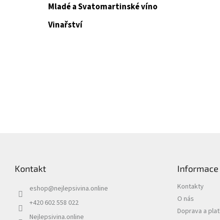
Mladé a Svatomartinské víno
Vinařství
Z
á
p
Kontakt
Informace
a
t
Kontakty
eshop
@
nejlepsivina.online
í
O nás
+420 602 558 022
Doprava a pla
Nejlepsivina.online