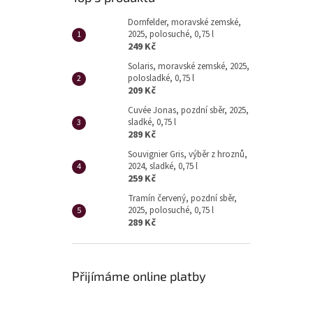
Dornfelder, moravské zemské,
2025, polosuché, 0,75 l
249 Kč
Solaris, moravské zemské, 2025,
polosladké, 0,75 l
209 Kč
Cuvée Jonas, pozdní sběr, 2025,
sladké, 0,75 l
289 Kč
Souvignier Gris, výběr z hroznů,
2024, sladké, 0,75 l
259 Kč
Tramín červený, pozdní sběr,
2025, polosuché, 0,75 l
289 Kč
Přijímáme online platby