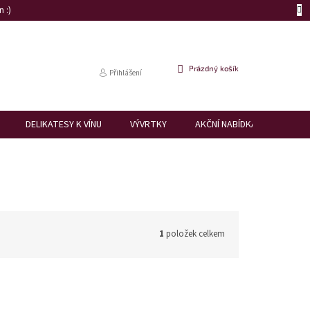
 :)
NÁKUPNÍ
Prázdný košík
Přihlášení
KOŠÍK
DELIKATESY K VÍNU
VÝVRTKY
AKČNÍ NABÍDKA
DÁRK
1
položek celkem