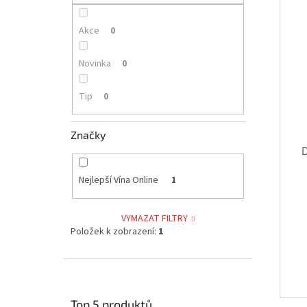
p
i
r
a
s
o
n
Akce
0
p
d
e
r
u
l
Novinka
0
o
k
d
t
Tip
0
u
ů
k
t
Značky
ů
Nejlepší Vína Online
1
VYMAZAT FILTRY
Položek k zobrazení:
1
Top 5 produktů