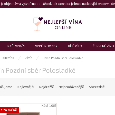
je objednávka vytvořena do 18hod, tak expedice je hned následující pracovní den
NAŠI VINAŘI
VINNÉ NOVINKY
BÍLÉ VÍNO
ČERVENÉ VÍNO
ů
Bílé víno
Děvín
Děvín Pozdní sběr Polosladké
n Pozdní sběr Polosladké
učujeme
Nejlevnější
Nejdražší
Nejprodávanější
Abecedně
Kód:
1068
ce za méně