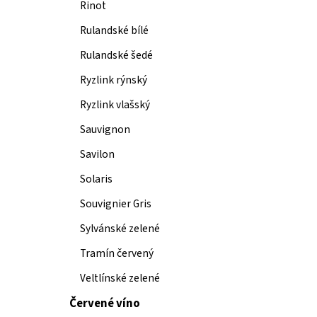
Rinot
Rulandské bílé
Rulandské šedé
Ryzlink rýnský
Ryzlink vlašský
Sauvignon
Savilon
Solaris
Souvignier Gris
Sylvánské zelené
Tramín červený
Veltlínské zelené
Červené víno