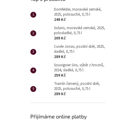
Dornfelder, moravské zemské,
2025, polosuché, 0,75 l
249 Kč
Solaris, moravské zemské, 2025,
polosladké, 0,75 l
209 Kč
Cuvée Jonas, pozdní sběr, 2025,
sladké, 0,75 l
289 Kč
Souvignier Gris, výběr z hroznů,
2024, sladké, 0,75 l
259 Kč
Tramín červený, pozdní sběr,
2025, polosuché, 0,75 l
289 Kč
Přijímáme online platby