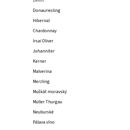
Děvín
Donauriesling
Hibernal
Chardonnay
Irsai Oliver
Johanniter
Kerner
Malverina
Merzling
Muškát moravský
Müller Thurgau
Neuburské
Pálava víno