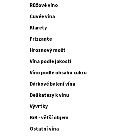
Růžové víno
Cuvée vína
Klarety
Frizzante
Hroznový mošt
Vína podle jakosti
Víno podle obsahu cukru
Dárkové balení vína
Delikatesy k vínu
Vývrtky
BiB - větší objem
Ostatní vína