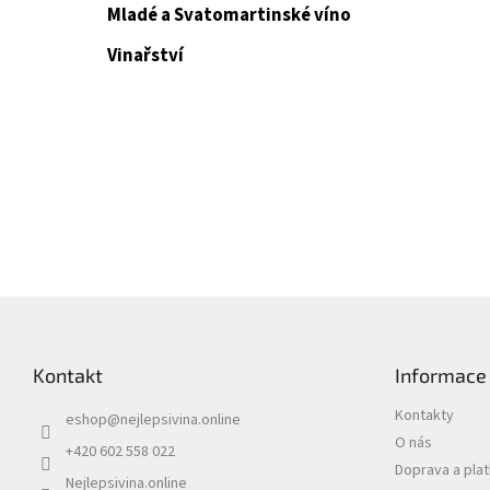
Mladé a Svatomartinské víno
Vinařství
Z
á
p
Kontakt
Informace
a
t
Kontakty
eshop
@
nejlepsivina.online
í
O nás
+420 602 558 022
Doprava a pla
Nejlepsivina.online