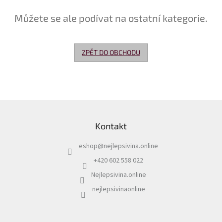
Můžete se ale podívat na ostatní kategorie.
Delikatesy
k
vínu
ZPĚT DO OBCHODU
Vývrtky
Akční
nabídka
Dárkové
Z
poukazy
á
Kontakt
p
Získat
slevu
a
eshop
@
nejlepsivina.online
t
Blog
í
+420 602 558 022
Mladé
Nejlepsivina.online
a
Svatomartinské
nejlepsivinaonline
víno
Prodej
vína