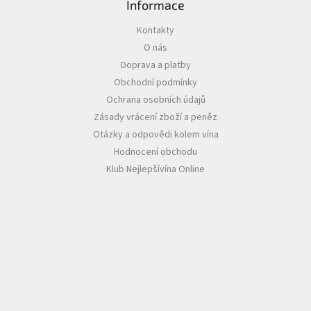
Informace
Akční
Kontakty
nabídka
O nás
Poslední
Doprava a platby
láhve
Obchodní podmínky
skladem
Ochrana osobních údajů
Cuvée
Zásady vrácení zboží a peněz
vína
Otázky a odpovědi kolem vína
Klarety
Hodnocení obchodu
Klub Nejlepšívína Online
Vína
podle
jakosti
Víno
podle
obsahu
cukru
Dárkové
balení