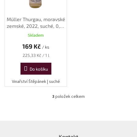
Müller Thurgau, moravské
zemské, 2022, suché, 0,75
l
Skladem
169 Kč
/ ks
Měrná
225,33 Kč / 1 l
cena:
Do košíku
Vinařství Štěpánek | suché
3
položek celkem
O
v
l
á
d
Z
a
á
c
Kontakt