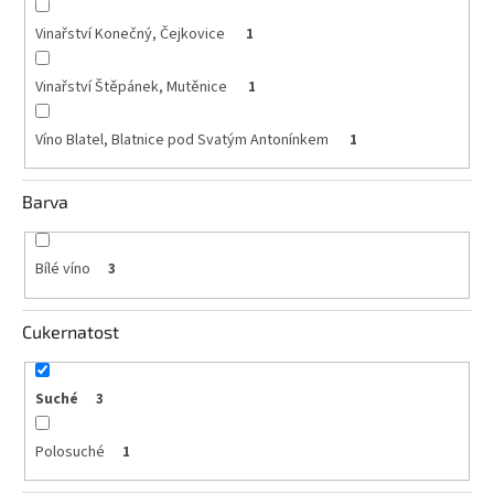
Vinařství Konečný, Čejkovice
1
Akční
nabídka
Vinařství Štěpánek, Mutěnice
1
Poslední
láhve
skladem
Víno Blatel, Blatnice pod Svatým Antonínkem
1
Cuvée
vína
Barva
Klarety
Bílé víno
3
Vína
podle
jakosti
Cukernatost
Víno
podle
Suché
3
obsahu
cukru
Polosuché
1
Dárkové
balení