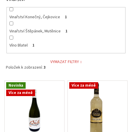
Vinařství Konečný, Čejkovice
1
Vinařství Štěpánek, Mutěnice
1
Víno Blatel
1
VYMAZAT FILTRY
Položek k zobrazení:
3
V
Novinka
Více za méně
ý
Více za méně
p
i
s
p
r
o