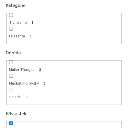
vína
Kategorie
Delikatesy
k
Tiché víno
1
vínu
Frizzante
1
Vývrtky
BiB
Odrůda
-
větší
objem
Müller Thurgau
3
Ostatní
vína
Muškát moravský
1
Značky
Solaris
0
Přihlášení
Přívlastek