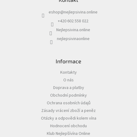
p
í
a
p
eshop
@
nejlepsivina.online
t
r
í
v
+420 602 558 022
k
Nejlepsivina.online
y
v
nejlepsivinaonline
ý
p
i
s
Informace
u
Kontakty
O nás
Doprava a platby
Obchodní podmínky
Ochrana osobních údajů
Zásady vrácení zboží a peněz
Otázky a odpovědi kolem vína
Hodnocení obchodu
Klub Nejlepšívína Online