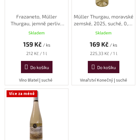
d
u
k
Frazaneto, Müller
Müller Thurgau, moravské
t
Thurgau, jemně perlivé
zemské, 2025, suché, 0,75
ů
víno, 2024, suché, 0,75 l
l
Skladem
Skladem
159 Kč
169 Kč
/ ks
/ ks
Měrná
Měrná
212 Kč / 1 l
225,33 Kč / 1 l
cena:
cena:
Do košíku
Do košíku
Víno Blatel | suché
Vinařství Konečný | suché
Více za méně