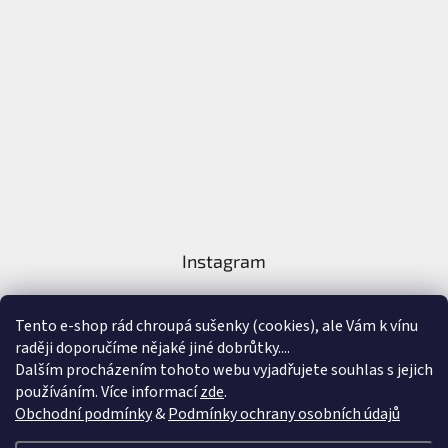
Instagram
Tento e-shop rád chroupá sušenky (cookies), ale Vám k vínu
raději doporučíme nějaké jiné dobrůtky....
Dalším procházením tohoto webu vyjadřujete souhlas s jejich
používáním. Více informací
zde
.
Sledovat na Instagramu
Obchodní podmínky
&
Podmínky ochrany osobních údajů