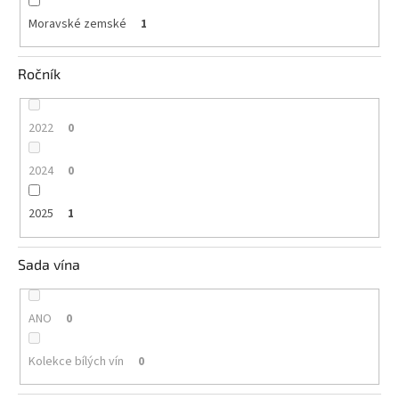
Moravské zemské
1
Ročník
2022
0
2024
0
2025
1
Sada vína
ANO
0
Kolekce bílých vín
0