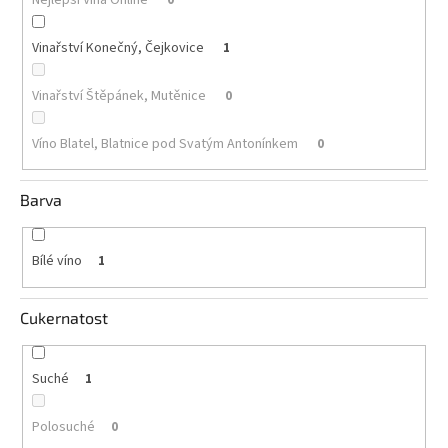
Akční
Vinařství Konečný, Čejkovice
1
nabídka
Poslední
Vinařství Štěpánek, Mutěnice
0
láhve
skladem
Víno Blatel, Blatnice pod Svatým Antonínkem
0
Cuvée
vína
Barva
Klarety
Vína
Bílé víno
1
podle
jakosti
Cukernatost
Víno
podle
obsahu
cukru
Suché
1
Polosuché
0
Dárkové
balení