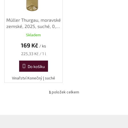
o
d
u
k
Müller Thurgau, moravské
t
zemské, 2025, suché, 0,75
ů
l
Skladem
169 Kč
/ ks
Měrná
225,33 Kč / 1 l
cena:
Do košíku
Vinařství Konečný | suché
1
položek celkem
O
v
l
á
d
Z
a
á
c