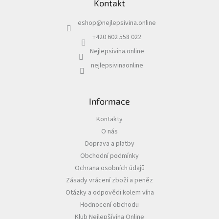
Kontakt
p
í
a
p
eshop
@
nejlepsivina.online
t
r
í
v
+420 602 558 022
k
Nejlepsivina.online
y
v
nejlepsivinaonline
ý
p
i
s
Informace
u
Kontakty
O nás
Doprava a platby
Obchodní podmínky
Ochrana osobních údajů
Zásady vrácení zboží a peněz
Otázky a odpovědi kolem vína
Hodnocení obchodu
Klub Nejlepšívína Online