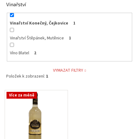
Vinařství
Vinařství Konečný, Čejkovice
1
Vinařství Štěpánek, Mutěnice
1
Víno Blatel
2
VYMAZAT FILTRY
Položek k zobrazení:
1
V
Více za méně
ý
p
i
s
p
r