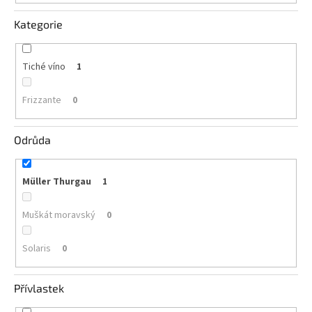
vína
Kategorie
Delikatesy
k
vínu
Tiché víno
1
Vývrtky
Frizzante
0
BiB
-
Odrůda
větší
objem
Müller Thurgau
1
Ostatní
vína
Muškát moravský
0
Značky
Solaris
0
Přihlášení
Přívlastek