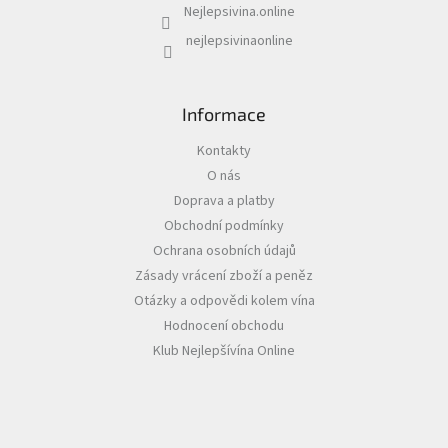
Nejlepsivina.online
Akční
nejlepsivinaonline
nabídka
Poslední
láhve
Informace
skladem
Kontakty
Cuvée
vína
O nás
Doprava a platby
Klarety
Obchodní podmínky
Ochrana osobních údajů
Vína
podle
Zásady vrácení zboží a peněz
jakosti
Otázky a odpovědi kolem vína
Hodnocení obchodu
Víno
podle
Klub Nejlepšívína Online
obsahu
cukru
Dárkové
balení