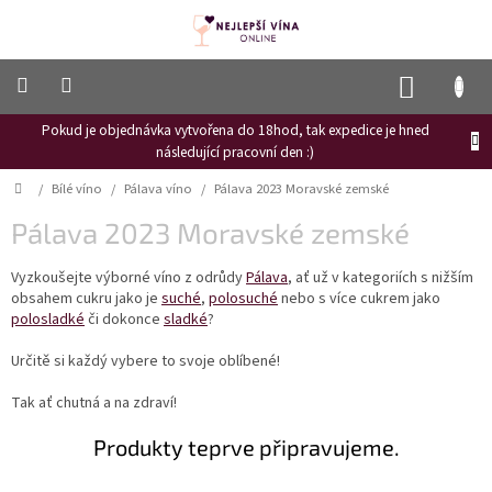
Přejít
na
obsah
NÁKUP
KOŠÍK
Pokud je objednávka vytvořena do 18hod, tak expedice je hned
Frizzante
následující pracovní den :)
Růžové
Domů
/
Bílé víno
/
Pálava víno
/
Pálava 2023 Moravské zemské
víno
Pálava 2023 Moravské zemské
Hroznový
mošt
Vyzkoušejte výborné víno z odrůdy
Pálava
, ať už v kategoriích s nižším
obsahem cukru jako je
suché
,
polosuché
nebo s více cukrem jako
Naši
vinaři
polosladké
či dokonce
sladké
?
Vinné
Určitě si každý vybere to svoje oblíbené!
novinky
Tak ať chutná a na zdraví!
Bílé
víno
Produkty teprve připravujeme.
Červené
víno