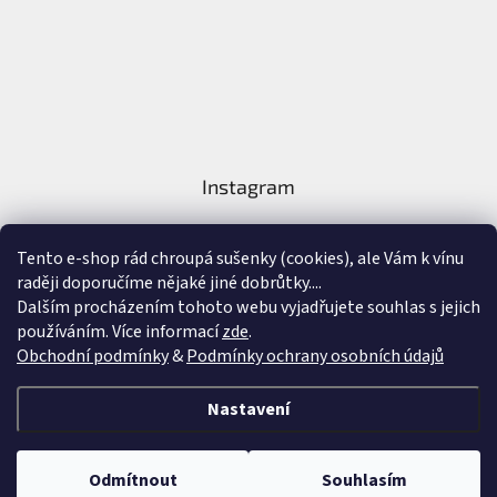
Instagram
Tento e-shop rád chroupá sušenky (cookies), ale Vám k vínu
raději doporučíme nějaké jiné dobrůtky....
Dalším procházením tohoto webu vyjadřujete souhlas s jejich
používáním. Více informací
zde
.
Sledovat na Instagramu
Obchodní podmínky
&
Podmínky ochrany osobních údajů
Vytvořil Shoptet
&
Nastavení
Copyright 2026
Nejlepší Vína Online
. Všechna práva vyhrazena.
Upravit
Odmítnout
Souhlasím
nastavení cookies