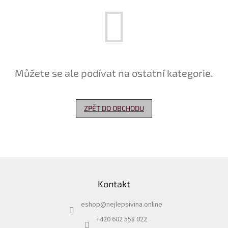
Delikatesy
k
vínu
Vývrtky
Můžete se ale podívat na ostatní kategorie.
Akční
nabídka
Dárkové
ZPĚT DO OBCHODU
poukazy
Získat
slevu
Blog
Z
á
Mladé
Kontakt
p
a
Svatomartinské
a
víno
eshop
@
nejlepsivina.online
t
í
+420 602 558 022
Prodej
vína