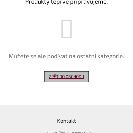
Produkty teprve připravujeme.
Delikatesy
k
vínu
Vývrtky
Akční
nabídka
Můžete se ale podívat na ostatní kategorie.
Dárkové
poukazy
Získat
ZPĚT DO OBCHODU
slevu
Blog
Mladé
Z
a
Svatomartinské
á
víno
Kontakt
p
a
Prodej
vína
eshop
@
nejlepsivina.online