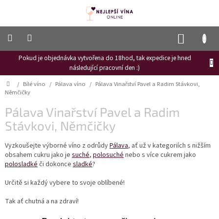
Přejít
na
obsah
NÁKUP
KOŠÍK
Pokud je objednávka vytvořena do 18hod, tak expedice je hned
Frizzante
následující pracovní den :)
Růžové
Domů
/
Bílé víno
/
Pálava víno
/
Pálava Vinařství Pavel a Radim Stávkovi,
víno
Němčičky
Hroznový
Pálava Vinařství Pavel a Radim
mošt
Stávkovi, Němčičky
Naši
vinaři
Vyzkoušejte výborné víno z odrůdy
Pálava
, ať už v kategoriích s nižším
obsahem cukru jako je
suché
,
polosuché
nebo s více cukrem jako
Vinné
polosladké
či dokonce
sladké
?
novinky
Určitě si každý vybere to svoje oblíbené!
Bílé
víno
Tak ať chutná a na zdraví!
Červené
víno