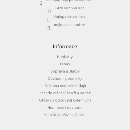
t
í
+420 602 558 022
Akční
nabídka
Nejlepsivina.online
nejlepsivinaonline
Poslední
láhve
skladem
Informace
Cuvée
vína
Kontakty
Klarety
O nás
Doprava a platby
Vína
podle
Obchodní podmínky
jakosti
Ochrana osobních údajů
Zásady vrácení zboží a peněz
Víno
Otázky a odpovědi kolem vína
podle
obsahu
Hodnocení obchodu
cukru
Klub Nejlepšívína Online
Dárkové
balení