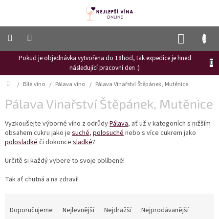
Přejít
na
obsah
NÁKUP
KOŠÍK
Pokud je objednávka vytvořena do 18hod, tak expedice je hned
Frizzante
následující pracovní den :)
Růžové
Domů
/
Bílé víno
/
Pálava víno
/
Pálava Vinařství Štěpánek, Mutěnice
víno
Pálava Vinařství Štěpánek, Mutěnice
Hroznový
mošt
Vyzkoušejte výborné víno z odrůdy
Pálava
, ať už v kategoriích s nižším
obsahem cukru jako je
suché
,
polosuché
nebo s více cukrem jako
Naši
vinaři
polosladké
či dokonce
sladké
?
Vinné
Určitě si každý vybere to svoje oblíbené!
novinky
Tak ať chutná a na zdraví!
Bílé
víno
Ř
a
Doporučujeme
Nejlevnější
Nejdražší
Nejprodávanější
Červené
víno