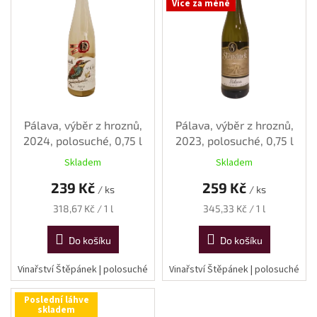
Více za méně
i
s
p
r
o
d
u
k
Pálava, výběr z hroznů,
Pálava, výběr z hroznů,
t
2024, polosuché, 0,75 l
2023, polosuché, 0,75 l
ů
Skladem
Skladem
239 Kč
259 Kč
/ ks
/ ks
Měrná
Měrná
318,67 Kč / 1 l
345,33 Kč / 1 l
cena:
cena:
Do košíku
Do košíku
Vinařství Štěpánek | polosuché
Vinařství Štěpánek | polosuché
Poslední láhve
skladem