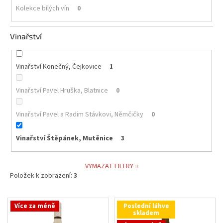
Kolekce bílých vín
0
Vinařství
Vinařství Konečný, Čejkovice
1
Vinařství Pavel Hruška, Blatnice
0
Vinařství Pavel a Radim Stávkovi, Němčičky
0
Vinařství Štěpánek, Mutěnice
3
VYMAZAT FILTRY
Položek k zobrazení:
3
V
Více za méně
Poslední láhve
ý
skladem
p