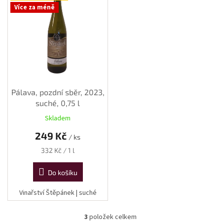
Více za méně
Pálava, pozdní sběr, 2023,
suché, 0,75 l
Skladem
249 Kč
/ ks
Měrná
332 Kč / 1 l
cena:
Do košíku
Vinařství Štěpánek | suché
3
položek celkem
O