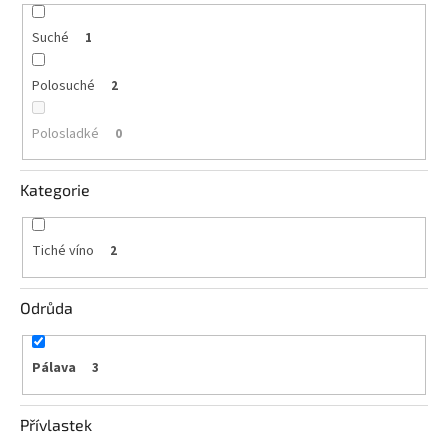
vína
Suché
1
Delikatesy
k
vínu
Polosuché
2
Polosladké
Vývrtky
0
BiB
-
Kategorie
větší
objem
Tiché víno
2
Ostatní
vína
Odrůda
Značky
Pálava
3
Přihlášení
Přívlastek