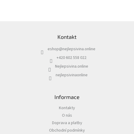
v
l
á
d
Z
a
á
c
Kontakt
p
í
a
p
eshop
@
nejlepsivina.online
t
r
í
v
+420 602 558 022
k
Nejlepsivina.online
y
v
nejlepsivinaonline
ý
p
i
s
Informace
u
Kontakty
O nás
Doprava a platby
Obchodní podmínky