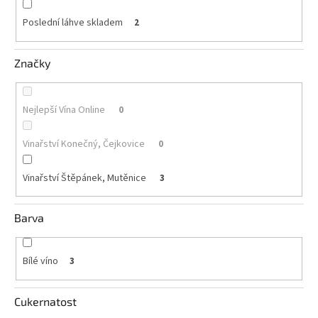
Poslední láhve skladem
2
Akční
nabídka
Značky
Poslední
láhve
skladem
Nejlepší Vína Online
0
Cuvée
vína
Vinařství Konečný, Čejkovice
0
Klarety
Vinařství Štěpánek, Mutěnice
3
Vína
podle
jakosti
Barva
Víno
podle
obsahu
Bílé víno
3
cukru
Cukernatost
Dárkové
balení