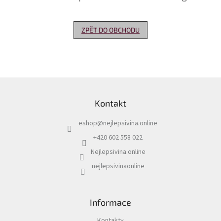
Delikatesy
k
ZPĚT DO OBCHODU
vínu
Vývrtky
Akční
nabídka
Z
á
Dárkové
Kontakt
p
poukazy
a
eshop
@
nejlepsivina.online
t
Získat
slevu
í
+420 602 558 022
Nejlepsivina.online
Blog
nejlepsivinaonline
Mladé
a
Svatomartinské
víno
Informace
Prodej
vína
Kontakty