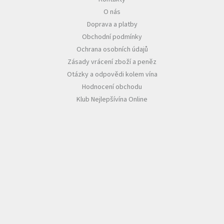
O nás
Akční
Doprava a platby
nabídka
Obchodní podmínky
Poslední
Ochrana osobních údajů
láhve
skladem
Zásady vrácení zboží a peněz
Otázky a odpovědi kolem vína
Cuvée
Hodnocení obchodu
vína
Klub Nejlepšívína Online
Klarety
Vína
podle
jakosti
Víno
podle
obsahu
cukru
Dárkové
balení