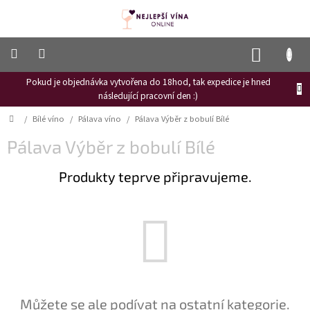
Přejít
na
obsah
NÁKUP
KOŠÍK
Pokud je objednávka vytvořena do 18hod, tak expedice je hned
Frizzante
následující pracovní den :)
Růžové
Domů
/
Bílé víno
/
Pálava víno
/
Pálava Výběr z bobulí Bílé
víno
Pálava Výběr z bobulí Bílé
Hroznový
mošt
Produkty teprve připravujeme.
Naši
vinaři
Vinné
novinky
Bílé
víno
Červené
Můžete se ale podívat na ostatní kategorie.
víno