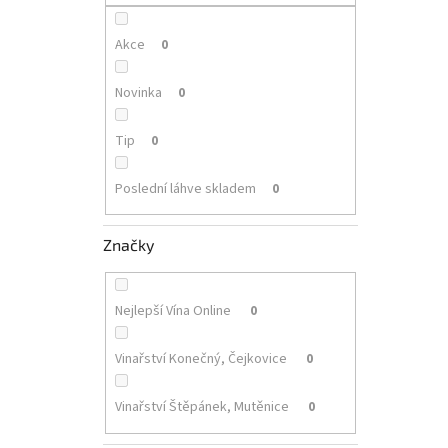
p
a
n
Akce
0
e
l
Novinka
0
Tip
0
Poslední láhve skladem
0
Značky
Nejlepší Vína Online
0
Vinařství Konečný, Čejkovice
0
Vinařství Štěpánek, Mutěnice
0