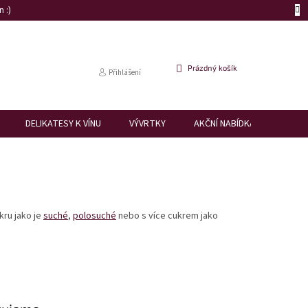
 :)
NÁKUPNÍ
Prázdný košík
Přihlášení
KOŠÍK
DELIKATESY K VÍNU
VÝVRTKY
AKČNÍ NABÍDKA
DÁRK
kru jako je
suché
,
polosuché
nebo s více cukrem jako