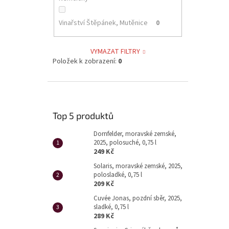
Vinařství Štěpánek, Mutěnice
0
VYMAZAT FILTRY
Položek k zobrazení:
0
Top 5 produktů
Dornfelder, moravské zemské,
2025, polosuché, 0,75 l
249 Kč
Solaris, moravské zemské, 2025,
polosladké, 0,75 l
209 Kč
Cuvée Jonas, pozdní sběr, 2025,
sladké, 0,75 l
289 Kč