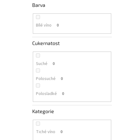
Barva
Bílé víno
0
Cukernatost
Suché
0
Polosuché
0
Polosladké
0
Kategorie
Tiché víno
0