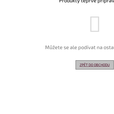
Produkty teprve připra
Můžete se ale podívat na osta
ZPĚT DO OBCHODU