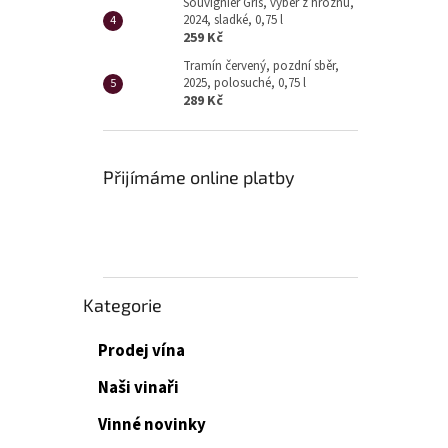
Souvignier Gris, výběr z hroznů,
2024, sladké, 0,75 l
259 Kč
Tramín červený, pozdní sběr,
2025, polosuché, 0,75 l
289 Kč
Přijímáme online platby
Přeskočit
Kategorie
kategorie
Prodej vína
Naši vinaři
Vinné novinky