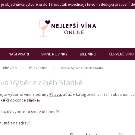
je objednávka vytvořena do 18hod, tak expedice je hned následující pracovní den
NAŠI VINAŘI
VINNÉ NOVINKY
BÍLÉ VÍNO
ČERVENÉ VÍNO
ů
Bílé víno
Pálava víno
Pálava Výběr z cibéb Sladké
va Výběr z cibéb Sladké
ejte výborné víno z odrůdy
Pálava
, ať už v kategoriích s nižším obsahem cu
dké
či dokonce
sladké
?
i každý vybere to svoje oblíbené!
hutná a na zdraví!