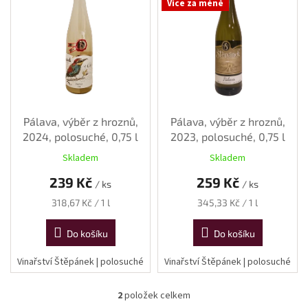
Více za méně
i
s
p
r
o
d
u
k
Pálava, výběr z hroznů,
Pálava, výběr z hroznů,
t
2024, polosuché, 0,75 l
2023, polosuché, 0,75 l
ů
Skladem
Skladem
239 Kč
259 Kč
/ ks
/ ks
Měrná
Měrná
318,67 Kč / 1 l
345,33 Kč / 1 l
cena:
cena:
Do košíku
Do košíku
Vinařství Štěpánek | polosuché
Vinařství Štěpánek | polosuché
2
položek celkem
O