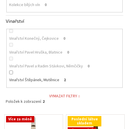
Kolekce bílých vín
0
Vinařství
Vinařství Konečný, Čejkovice
0
Vinařství Pavel Hruška, Blatnice
0
Vinařství Pavel a Radim Stávkovi, Němčičky
0
Vinařství Štěpánek, Mutěnice
2
VYMAZAT FILTRY
Položek k zobrazení:
2
V
Více za méně
Poslední láhve
ý
skladem
p