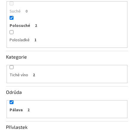
vína
Suché
0
Delikatesy
k
vínu
Polosuché
2
Polosladké
Vývrtky
1
BiB
-
Kategorie
větší
objem
Tiché víno
2
Ostatní
vína
Odrůda
Značky
Pálava
2
Přihlášení
Přívlastek