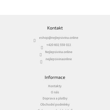
v
l
á
d
Z
a
á
c
Kontakt
p
í
a
p
eshop
@
nejlepsivina.online
t
r
í
v
+420 602 558 022
k
Nejlepsivina.online
y
v
nejlepsivinaonline
ý
p
i
s
Informace
u
Kontakty
O nás
Doprava a platby
Obchodní podmínky