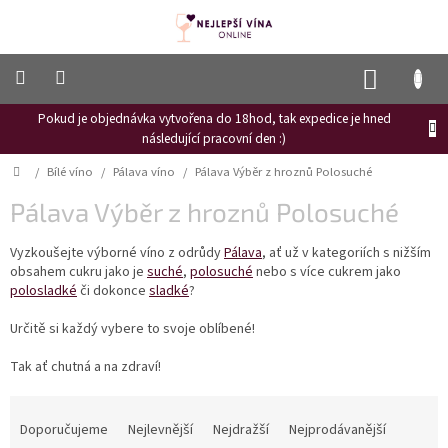
Přejít
na
obsah
NÁKUP
KOŠÍK
Pokud je objednávka vytvořena do 18hod, tak expedice je hned
Frizzante
následující pracovní den :)
Růžové
Domů
/
Bílé víno
/
Pálava víno
/
Pálava Výběr z hroznů Polosuché
víno
Pálava Výběr z hroznů Polosuché
Hroznový
mošt
Vyzkoušejte výborné víno z odrůdy
Pálava
, ať už v kategoriích s nižším
obsahem cukru jako je
suché
,
polosuché
nebo s více cukrem jako
Naši
vinaři
polosladké
či dokonce
sladké
?
Vinné
Určitě si každý vybere to svoje oblíbené!
novinky
Tak ať chutná a na zdraví!
Bílé
víno
Ř
a
Doporučujeme
Nejlevnější
Nejdražší
Nejprodávanější
Červené
víno