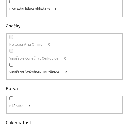
Poslední láhve skladem
1
Akční
nabídka
Značky
Poslední
láhve
skladem
Nejlepší Vína Online
0
Cuvée
vína
Vinařství Konečný, Čejkovice
0
Klarety
Vinařství Štěpánek, Mutěnice
2
Vína
podle
jakosti
Barva
Víno
podle
obsahu
Bílé víno
2
cukru
Cukernatost
Dárkové
balení