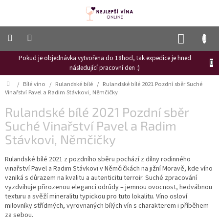
Přejít
na
obsah
NÁKUP
KOŠÍK
Pokud je objednávka vytvořena do 18hod, tak expedice je hned
Frizzante
následující pracovní den :)
Růžové
Domů
/
Bílé víno
/
Rulandské bílé
/
Rulandské bílé 2021 Pozdní sběr Suché
víno
Vinařství Pavel a Radim Stávkovi, Němčičky
Hroznový
Rulandské bílé 2021 Pozdní sběr
mošt
Suché Vinařství Pavel a Radim
Naši
Stávkovi, Němčičky
vinaři
Rulandské bílé 2021 z pozdního sběru pochází z dílny rodinného
Vinné
novinky
vinařství Pavel a Radim Stávkovi v Němčičkách na jižní Moravě, kde víno
vzniká s důrazem na kvalitu a autenticitu terroir. Suché zpracování
Bílé
vyzdvihuje přirozenou eleganci odrůdy – jemnou ovocnost, hedvábnou
víno
texturu a svěží mineralitu typickou pro tuto lokalitu. Víno osloví
milovníky střídmých, vyrovnaných bílých vín s charakterem i příběhem
Červené
za sebou.
víno