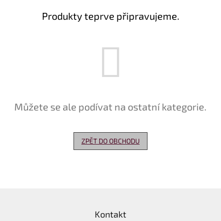
Produkty teprve připravujeme.
Delikatesy
k
vínu
Vývrtky
Akční
nabídka
Dárkové
Můžete se ale podívat na ostatní kategorie.
poukazy
Získat
slevu
ZPĚT DO OBCHODU
Blog
Mladé
a
Svatomartinské
Z
víno
á
Prodej
Kontakt
p
vína