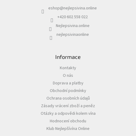
a
eshop
@
nejlepsivina.online
t
Akční
í
nabídka
+420 602 558 022
Nejlepsivina.online
Poslední
láhve
nejlepsivinaonline
skladem
Cuvée
vína
Informace
Klarety
Kontakty
O nás
Vína
podle
Doprava a platby
jakosti
Obchodní podmínky
Ochrana osobních údajů
Víno
Zásady vrácení zboží a peněz
podle
obsahu
Otázky a odpovědi kolem vína
cukru
Hodnocení obchodu
Klub Nejlepšívína Online
Dárkové
balení